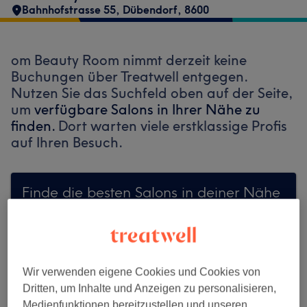
Bahnhofstrasse 55
,
Dübendorf
,
8600
om Beauty Room nimmt derzeit keine
Buchungen über Treatwell entgegen.
Nutzen Sie das Suchfeld oben auf der Seite,
um
verfügbare Salons in Ihrer Nähe zu
finden.
Dort warten viele erstklassige Profis
auf Ihren Besuch.
Finde die besten Salons in deiner Nähe
Auf Treatwell finden
Wir verwenden eigene Cookies und Cookies von
Dritten, um Inhalte und Anzeigen zu personalisieren,
Medienfunktionen bereitzustellen und unseren