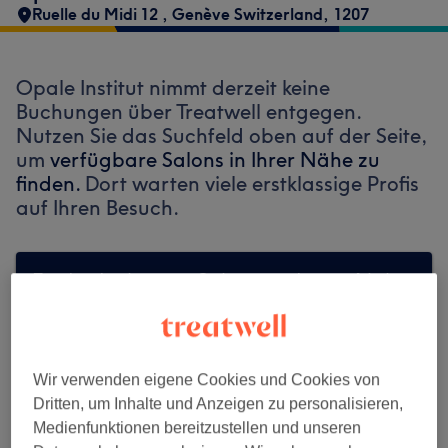
Ruelle du Midi 12
,
Genève Switzerland
,
1207
Opale Institut nimmt derzeit keine
Buchungen über Treatwell entgegen.
Nutzen Sie das Suchfeld oben auf der Seite,
um
verfügbare Salons in Ihrer Nähe zu
finden.
Dort warten viele erstklassige Profis
auf Ihren Besuch.
Finde die besten Salons in deiner Nähe
Wir verwenden eigene Cookies und Cookies von
Auf Treatwell finden
Dritten, um Inhalte und Anzeigen zu personalisieren,
Medienfunktionen bereitzustellen und unseren