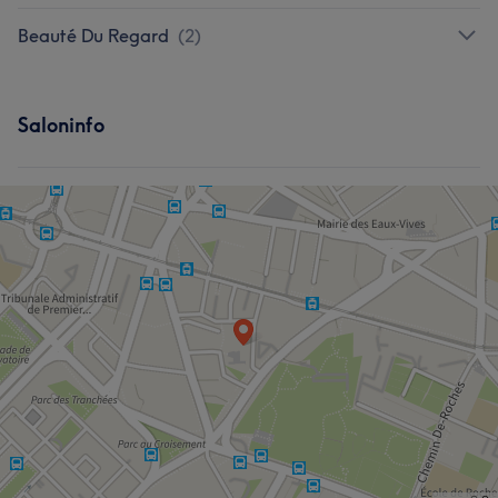
Beauté Du Regard
(
2
)
Saloninfo