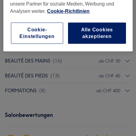
1 Std.
Details anzeigen
unsere Partner für soziale Medien, Werbung und
Analysen weiter.
Cookie-Richtlinien
CHF 40
Manucure Russe
Auswählen
30 Min.
Details anzeigen
Cookie-
Alle Cookies
Einstellungen
akzeptieren
Alle Services
BEAUTÉ DES MAINS
(
16
)
ab CHF 30
BEAUTÉ DES PIEDS
(
13
)
ab CHF 40
FORMATIONS
(
8
)
ab CHF 400
Salonbewertungen