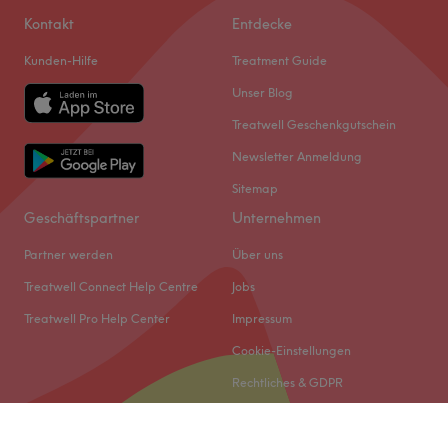
Kontakt
Entdecke
Kunden-Hilfe
Treatment Guide
Unser Blog
Treatwell Geschenkgutschein
Newsletter Anmeldung
Sitemap
Geschäftspartner
Unternehmen
Partner werden
Über uns
Treatwell Connect Help Centre
Jobs
Treatwell Pro Help Center
Impressum
Cookie-Einstellungen
Rechtliches & GDPR