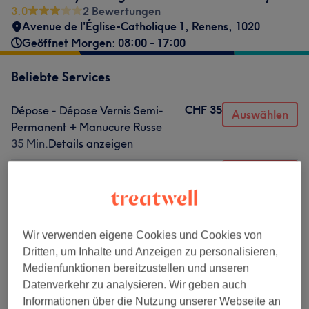
3.0
2 Bewertungen
Avenue de l'Église-Catholique 1
,
Renens
,
1020
Geöffnet Morgen: 08:00 - 17:00
Beliebte Services
CHF 35
Dépose - Dépose Vernis Semi-
Auswählen
Permanent + Manucure Russe
35 Min.
Details anzeigen
CHF 30
Traitement Réparateur des
Auswählen
Ongles - IBX
25 Min.
Details anzeigen
CHF 35
Soin SPA Nourrissant à la
Auswählen
Wir verwenden eigene Cookies und Cookies von
Paraffine
Dritten, um Inhalte und Anzeigen zu personalisieren,
25 Min.
Details anzeigen
Medienfunktionen bereitzustellen und unseren
CHF 60
Pose de Vernis Semi-Permanent -
Datenverkehr zu analysieren. Wir geben auch
Auswählen
Couleur
Informationen über die Nutzung unserer Webseite an