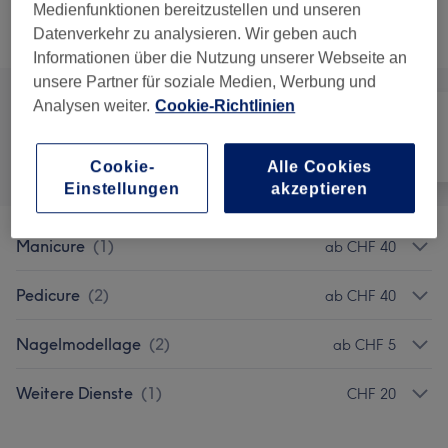
Medienfunktionen bereitzustellen und unseren
Datenverkehr zu analysieren. Wir geben auch
Alle Services
Informationen über die Nutzung unserer Webseite an
unsere Partner für soziale Medien, Werbung und
Analysen weiter.
Cookie-Richtlinien
Alle
Nägel
Gesicht
Cookie-
Alle Cookies
Einstellungen
akzeptieren
Manicure
(
1
)
ab CHF 40
Pedicure
(
2
)
ab CHF 40
Nagelmodellage
(
2
)
ab CHF 5
Weitere Dienste
(
1
)
CHF 20