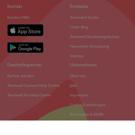
Kontakt
Entdecke
Kunden-Hilfe
Treatment Guide
Unser Blog
Treatwell Geschenkgutschein
Newsletter Anmeldung
Sitemap
Geschäftspartner
Unternehmen
Partner werden
Über uns
Treatwell Connect Help Centre
Jobs
Treatwell Pro Help Center
Impressum
Cookie-Einstellungen
Rechtliches & GDPR