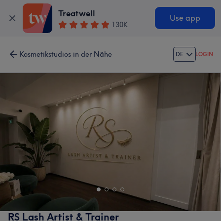
Treatwell
Use app
130K
Kosmetikstudios in der Nähe
DE
LOGIN
RS Lash Artist & Trainer