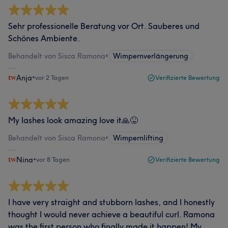
Sehr professionelle Beratung vor Ort. Sauberes und
Schönes Ambiente.
Behandelt von Sisca Ramona
•
Wimpernverlängerung
Anja
•
vor 2 Tagen
Verifizierte Bewertung
My lashes look amazing love it🙏😝
Behandelt von Sisca Ramona
•
Wimpernlifting
Nina
•
vor 8 Tagen
Verifizierte Bewertung
I have very straight and stubborn lashes, and I honestly
thought I would never achieve a beautiful curl. Ramona
was the first person who finally made it happen! My