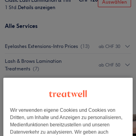
Clasic Lash Lamination & Tint
Auswählen
1 Std.
Details anzeigen
Alle Services
Eyelashes Extensions-Intro Prices
(
13
)
ab CHF 30
Lash & Brows Lamination
ab CHF 50
Treatments
(
7
)
Permanent Make-Up
(
3
)
ab CHF 150
Unsere Arbeit
Wir verwenden eigene Cookies und Cookies von
Bild anklicken für weitere Details
Dritten, um Inhalte und Anzeigen zu personalisieren,
Medienfunktionen bereitzustellen und unseren
Datenverkehr zu analysieren. Wir geben auch