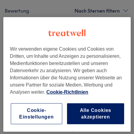
Bewertung
Nach Sternen filtern
Verifizierte Bewertungen
Geschrieben von unseren Kunden, damit du weißt, was
dich in jedem Salon erwartet.
Wir verwenden eigene Cookies und Cookies von
Dritten, um Inhalte und Anzeigen zu personalisieren,
Medienfunktionen bereitzustellen und unseren
Datenverkehr zu analysieren. Wir geben auch
Ich hatte eine absolut fantastische Erfahrung und kann
Informationen über die Nutzung unserer Webseite an
die Behandlung von Herzen weiterempfehlen. Die
unsere Partner für soziale Medien, Werbung und
Massage selbst war einfach tipptopp – professionell,
Analysen weiter.
Cookie-Richtlinien
angenehm und genau auf meine Bedürfnisse
abgestimmt. Ich habe mich von der ersten Minute an
wohl, verstanden und bestens aufgehoben gefühlt. Die
Cookie-
Alle Cookies
Atmosphäre war sehr entspannt und herzlich. Bereits
Einstellungen
akzeptieren
direkt nach der Behandlung konnte ich eine deutliche
Lockerheit in meinen Muskeln spüren. Ich komme wieder!