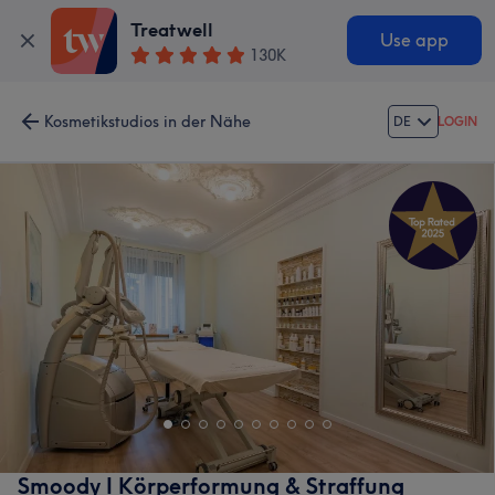
Treatwell
Use app
130K
Kosmetikstudios in der Nähe
DE
LOGIN
Smoody I Körperformung & Straffung