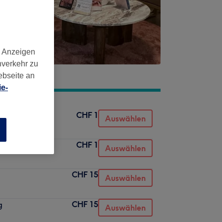
d Anzeigen
nverkehr zu
ebseite an
e-
CHF 1
Auswählen
n
CHF 1
Auswählen
CHF 15
Auswählen
CHF 15
g
Auswählen