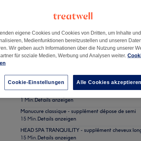
enden eigene Cookies und Cookies von Dritten, um Inhalte un
nalisieren, Medienfunktionen bereitzustellen und unseren Date
ren. Wir geben auch Informationen über die Nutzung unserer W
artner für soziale Medien, Werbung und Analysen weiter.
Cooki
ien
Maquillage sur mesure
1 Min.
Details anzeigen
Cookie-Einstellungen
Alle Cookies akzeptiere
Forfait MARIAGE
1 Min.
Details anzeigen
Manucure classique - supplément dépose de semi
15 Min.
Details anzeigen
HEAD SPA TRANQUILITY - supplément cheveux lon
15 Min.
Details anzeigen