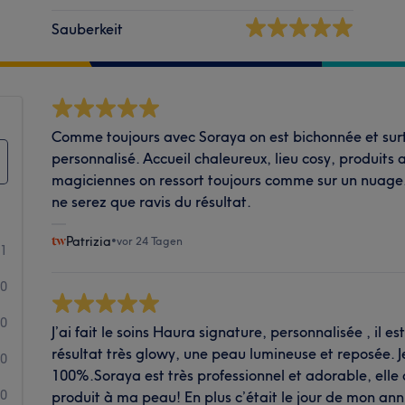
Sauberkeit
Comme toujours avec Soraya on est bichonnée et surto
personnalisé. Accueil chaleureux, lieu cosy, produits
magiciennes on ressort toujours comme sur un nuage.
ne serez que ravis du résultat.
Patrizia
•
vor 24 Tagen
21
0
0
J’ai fait le soins Haura signature, personnalisée , il es
résultat très glowy, une peau lumineuse et reposée. Je
0
100%.Soraya est très professionnel et adorable, elle
0
produit à ma peau! En plus c’était le jour de mon anniv