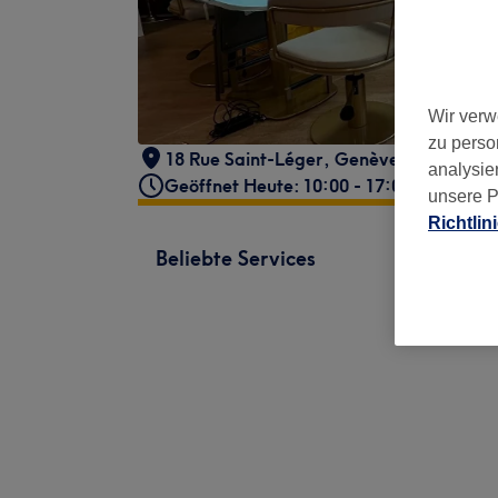
Wir verw
zu perso
18 Rue Saint-Léger
,
Genève
,
1204
analysie
Geöffnet Heute: 10:00 - 17:00
unsere P
Richtlin
Beliebte Services