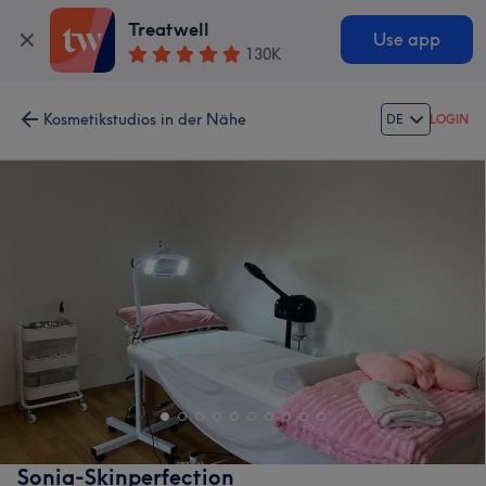
Treatwell
Use app
130K
Kosmetikstudios in der Nähe
DE
LOGIN
Sonia-Skinperfection