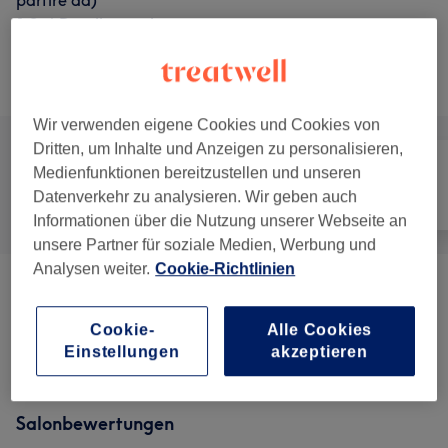
partire da)
1 Std.
Details anzeigen
Alle Services
Wir verwenden eigene Cookies und Cookies von
Dritten, um Inhalte und Anzeigen zu personalisieren,
Medienfunktionen bereitzustellen und unseren
Datenverkehr zu analysieren. Wir geben auch
Alle
Nägel
Gesicht
Informationen über die Nutzung unserer Webseite an
unsere Partner für soziale Medien, Werbung und
Analysen weiter.
Cookie-Richtlinien
Manicure & Pedicure
(
2
)
ab CHF 60
Cookie-
Alle Cookies
Trattamenti Viso
(
3
)
ab CHF 50
Einstellungen
akzeptieren
Salonbewertungen