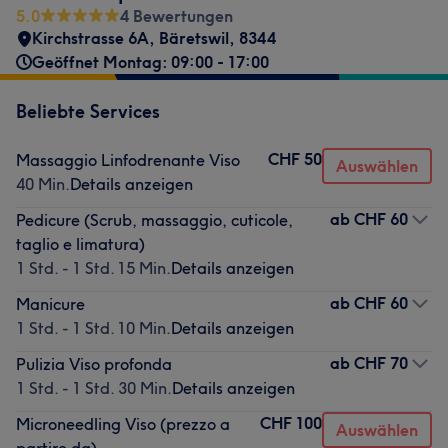
5.0
4 Bewertungen
Kirchstrasse 6A
,
Bäretswil
,
8344
Geöffnet Montag: 09:00 - 17:00
Beliebte Services
CHF 50
Massaggio Linfodrenante Viso
Auswählen
40 Min.
Details anzeigen
ab
CHF 60
Pedicure (Scrub, massaggio, cuticole,
taglio e limatura)
1 Std. - 1 Std. 15 Min.
Details anzeigen
ab
CHF 60
Manicure
1 Std. - 1 Std. 10 Min.
Details anzeigen
ab
CHF 70
Pulizia Viso profonda
1 Std. - 1 Std. 30 Min.
Details anzeigen
CHF 100
Microneedling Viso (prezzo a
Auswählen