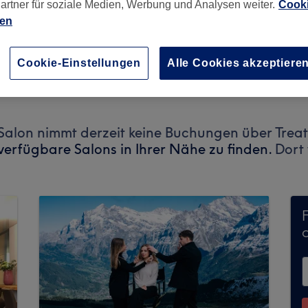
artner für soziale Medien, Werbung und Analysen weiter.
Cooki
ien
Cookie-Einstellungen
Alle Cookies akzeptiere
er
,
Bern
,
3011
alon nimmt derzeit keine Buchungen über Treat
verfügbare Salons in Ihrer Nähe zu finden.
Dort 