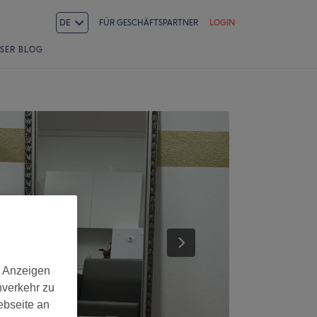
DE
FÜR GESCHÄFTSPARTNER
LOGIN
SER BLOG
d Anzeigen
nverkehr zu
ebseite an