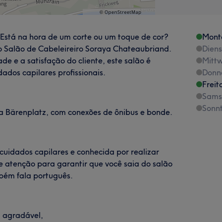
 Está na hora de um corte ou um toque de cor?
Mont
o Salão de Cabeleireiro Soraya Chateaubriand.
Dien
e e a satisfação do cliente, este salão é
Mitt
dos capilares profissionais.
Donn
Freit
Sams
Sonn
 a Bärenplatz, com conexões de ônibus e bonde.
 cuidados capilares e conhecida por realizar
 atenção para garantir que você saia do salão
bém fala português.
, agradável,