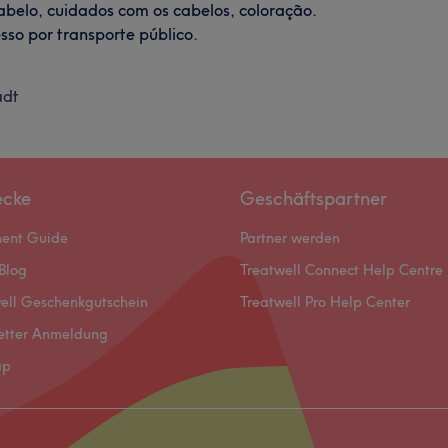
cabelo, cuidados com os cabelos, coloração.
esso por transporte público.
adt
ecke
Geschäftspartner
ment Guide
Partner werden
Blog
Treatwell Connect Help Centre
ell Geschenkgutschein
Treatwell Pro Help Center
etter Anmeldung
ap