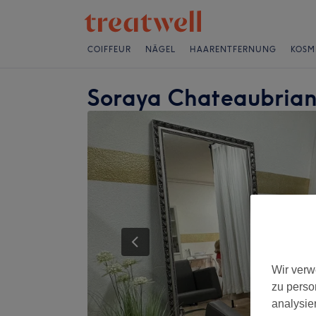
COIFFEUR
NÄGEL
HAARENTFERNUNG
KOSM
Soraya Chateaubrian
Wir verw
zu perso
analysie