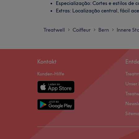
Especialização: Cortes e estilos de 
Extras: Localização central, fácil ac
Treatwell
Coiffeur
Bern
Innere St
>
>
>
Kontakt
Entd
Kunden-Hilfe
Treat
Unser 
Treatw
Newsl
Sitem