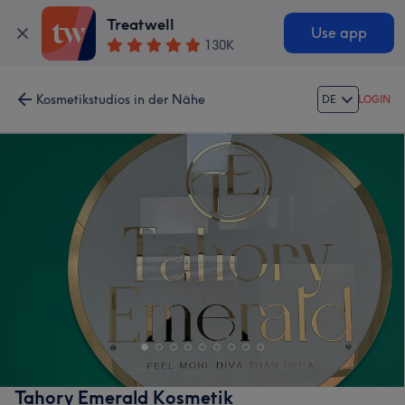
Treatwell
Use app
130K
Kosmetikstudios in der Nähe
DE
LOGIN
Tahory Emerald Kosmetik