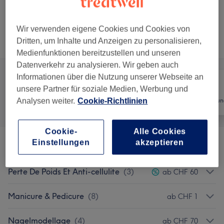
Shellac entfernen
Auswählen
20 Min.
Details anzeigen
Wir verwenden eigene Cookies und Cookies von
Dritten, um Inhalte und Anzeigen zu personalisieren,
Alle Services
Medienfunktionen bereitzustellen und unseren
Datenverkehr zu analysieren. Wir geben auch
Informationen über die Nutzung unserer Webseite an
unsere Partner für soziale Medien, Werbung und
Alle
Nägel
Haarentfernun
Analysen weiter.
Cookie-Richtlinien
Cookie-
Alle Cookies
Einstellungen
akzeptieren
Massagen
(
1
)
ab CHF 60
Perte De Poids Et Anti-cellulite
(
3
)
ab CHF 60
Manicure & Pedicure
(
8
)
ab CHF 1
Nagelmodellage
(
4
)
ab CHF 70