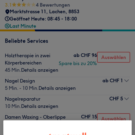
3.1
4 Bewertungen
Marktstrasse 11
,
Lachen
,
8853
Geöffnet Heute: 08:45 - 18:00
Last Minute
Beliebte Services
ab
CHF 96
Holztherapie in zwei
Auswählen
Körperbereichen
Spare bis zu 20%
45 Min.
Details anzeigen
ab
CHF 1
Nagel Design
5 Min. - 10 Min.
Details anzeigen
CHF 5
Nagelreparatur
10 Min.
Details anzeigen
CHF 15
Damen Waxing - Oberlippe
Auswählen
15 Min.
Details anzeigen
CHF 25