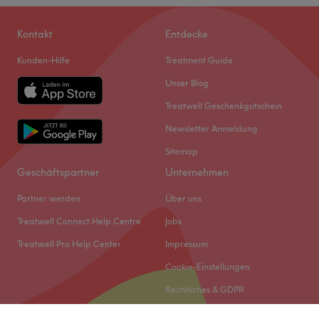
Kontakt
Entdecke
Kunden-Hilfe
Treatment Guide
Unser Blog
Treatwell Geschenkgutschein
Newsletter Anmeldung
Sitemap
Geschäftspartner
Unternehmen
Partner werden
Über uns
Treatwell Connect Help Centre
Jobs
Treatwell Pro Help Center
Impressum
Cookie-Einstellungen
Rechtliches & GDPR