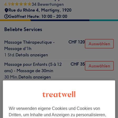
4.9
34 Bewertungen
Rue du Rhône 4
,
Martigny
,
1920
Geöffnet Heute: 10:00 - 20:00
Beliebte Services
CHF 120
Massage Thérapeutique -
Auswählen
Massage d'1h
1 Std.
Details anzeigen
CHF 35
Massage pour Enfants (5 à 12
Auswählen
ans) - Massage de 30min
30 Min.
Details anzeigen
CHF 60
Réflexologie Plantaire - Massage
Auswählen
de 30min
30 Min.
Details anzeigen
CHF 70
Massage Thérapeutique -
Wir verwenden eigene Cookies und Cookies von
Auswählen
Massage de 30min
Dritten, um Inhalte und Anzeigen zu personalisieren,