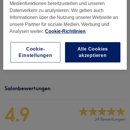
30 Min.
Details anzeigen
Medienfunktionen bereitzustellen und unseren
Datenverkehr zu analysieren. Wir geben auch
CHF 60
Massage Relaxant - Massage de
Auswählen
Informationen über die Nutzung unserer Webseite an
30min
unsere Partner für soziale Medien, Werbung und
30 Min.
Details anzeigen
Analysen weiter.
Cookie-Richtlinien
Alle Services
Cookie-
Alle Cookies
Einstellungen
akzeptieren
Massages
(
36
)
ab CHF 35
Salonbewertungen
4.9
34 Bewertungen