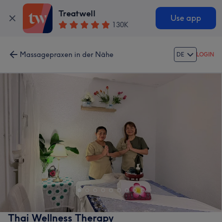
Treatwell
Use app
130K
Massagepraxen in der Nähe
DE
LOGIN
Thai Wellness Therapy