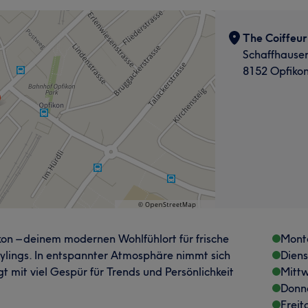
The Coiffeur
Schaffhauser
8152 Opfiko
kon – deinem modernen Wohlfühlort für frische
Mont
Stylings. In entspannter Atmosphäre nimmt sich
Dien
 mit viel Gespür für Trends und Persönlichkeit
Mitt
Donn
Freit