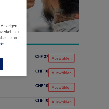
d Anzeigen
nverkehr zu
ebseite an
e-
CHF 27
Auswählen
n
CHF 10
Auswählen
CHF 10
Auswählen
CHF 10
Auswählen