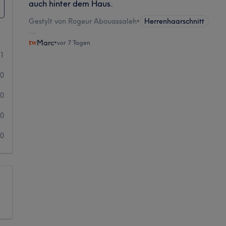
auch hinter dem Haus.
Gestylt von Rogeur Abouassaleh
•
Herrenhaarschnitt
Marc
•
vor 7 Tagen
1
0
0
0
0