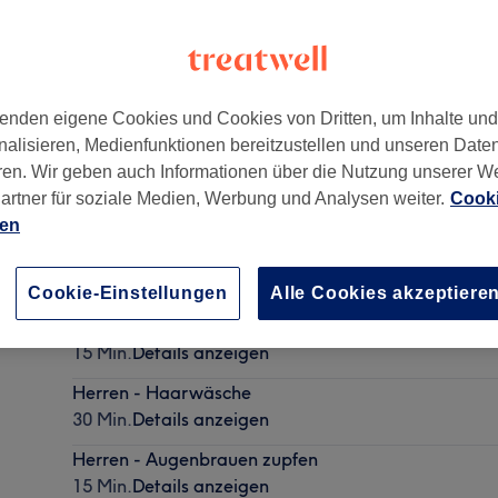
enden eigene Cookies und Cookies von Dritten, um Inhalte un
nalisieren, Medienfunktionen bereitzustellen und unseren Date
ren. Wir geben auch Informationen über die Nutzung unserer W
artner für soziale Medien, Werbung und Analysen weiter.
Cooki
ien
Herren - Haarschnitt
30 Min.
Details anzeigen
Cookie-Einstellungen
Alle Cookies akzeptiere
Wimpern färben
15 Min.
Details anzeigen
Herren - Haarwäsche
30 Min.
Details anzeigen
Herren - Augenbrauen zupfen
15 Min.
Details anzeigen