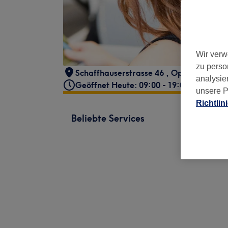
Wir verw
zu perso
Schaffhauserstrasse 46
,
Opfikon
,
8152
analysie
Geöffnet Heute: 09:00 - 19:00
unsere P
Richtlin
Beliebte Services