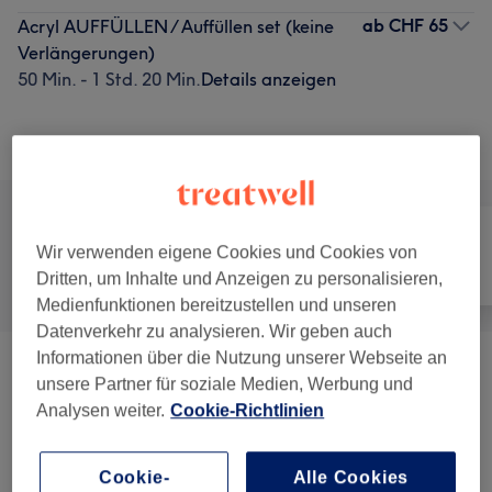
ab
CHF 65
Acryl AUFFÜLLEN / Auffüllen set (keine
Verlängerungen)
50 Min. - 1 Std. 20 Min.
Details anzeigen
Alle Services
Wir verwenden eigene Cookies und Cookies von
Alle
Nägel
Gesicht
Dritten, um Inhalte und Anzeigen zu personalisieren,
Medienfunktionen bereitzustellen und unseren
Datenverkehr zu analysieren. Wir geben auch
Informationen über die Nutzung unserer Webseite an
Maniküre
(
4
)
ab CHF 20
unsere Partner für soziale Medien, Werbung und
Analysen weiter.
Cookie-Richtlinien
Pediküre (Shellac/Nagellack)
(
4
)
ab CHF 20
Cookie-
Alle Cookies
Acryl/Gel - Nagelmodellage