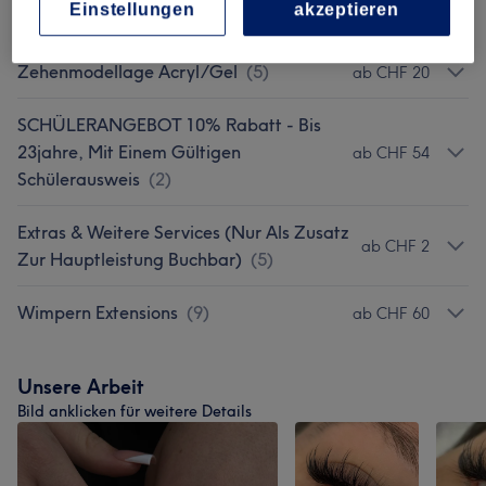
ab CHF 0.10
Einstellungen
akzeptieren
(Längenangabe Bis 22.5 Mm)
(
10
)
Zehenmodellage Acryl/Gel
(
5
)
ab CHF 20
SCHÜLERANGEBOT 10% Rabatt - Bis
23jahre, Mit Einem Gültigen
ab CHF 54
Schülerausweis
(
2
)
Extras & Weitere Services (Nur Als Zusatz
ab CHF 2
Zur Hauptleistung Buchbar)
(
5
)
Wimpern Extensions
(
9
)
ab CHF 60
Unsere Arbeit
Bild anklicken für weitere Details