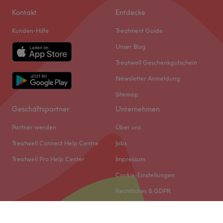
Kontakt
Entdecke
Kunden-Hilfe
Treatment Guide
Unser Blog
Treatwell Geschenkgutschein
Newsletter Anmeldung
Sitemap
Geschäftspartner
Unternehmen
Partner werden
Über uns
Treatwell Connect Help Centre
Jobs
Treatwell Pro Help Center
Impressum
Cookie-Einstellungen
Rechtliches & GDPR