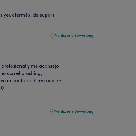
les yeux fermés, de supers
Verifizierte Bewertung
y profesional y me aconsejo
no con el brushing,
y yo encantada. Creo aue he
10
Verifizierte Bewertung