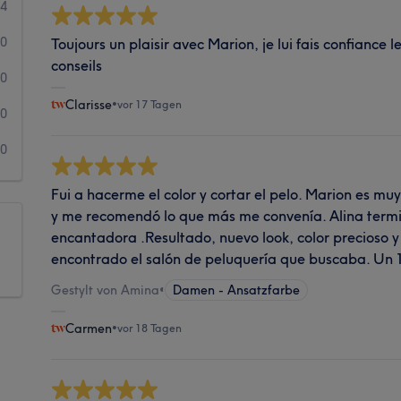
54
0
Toujours un plaisir avec Marion, je lui fais confiance 
conseils
0
Clarisse
•
vor 17 Tagen
0
0
Fui a hacerme el color y cortar el pelo. Marion es mu
y me recomendó lo que más me convenía. Alina termi
encantadora .Resultado, nuevo look, color precioso 
encontrado el salón de peluquería que buscaba. Un 
Gestylt von Amina
•
Damen - Ansatzfarbe
Carmen
•
vor 18 Tagen