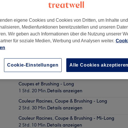
enden eigene Cookies und Cookies von Dritten, um Inhalte un
nalisieren, Medienfunktionen bereitzustellen und unseren Date
ren. Wir geben auch Informationen über die Nutzung unserer W
artner für soziale Medien, Werbung und Analysen weiter.
Cooki
ien
Cookie-Einstellungen
Alle Cookies akzeptiere
Coupes et Brushing - Mi-Long
1 Std. 10 Min.
Details anzeigen
Coupes et Brushing - Long
1 Std. 20 Min.
Details anzeigen
Couleur Racines, Coupe & Brushing - Long
2 Std. 30 Min.
Details anzeigen
Couleur Racines, Coupe & Brushing - Mi-Long
2 Std. 10 Min.
Details anzeigen