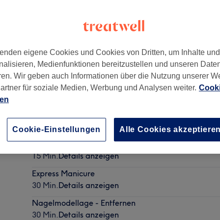
enden eigene Cookies und Cookies von Dritten, um Inhalte un
nalisieren, Medienfunktionen bereitzustellen und unseren Date
ren. Wir geben auch Informationen über die Nutzung unserer W
artner für soziale Medien, Werbung und Analysen weiter.
Cooki
ien
Nagel Design (pro Nagel)
10 Min.
Details anzeigen
Cookie-Einstellungen
Alle Cookies akzeptiere
Nagelreparatur (pro Nagel)
15 Min.
Details anzeigen
Express Manicure
30 Min.
Details anzeigen
Nagelmodellage - Entfernen
30 Min.
Details anzeigen