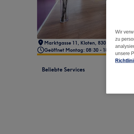
Wir verw
zu perso
Marktgasse 11
,
Kloten
,
8302
analysie
Geöffnet Montag: 08:30 - 18:30
unsere P
Richtlin
Beliebte Services