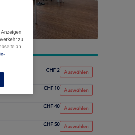
d Anzeigen
nverkehr zu
ebseite an
e-
CHF 2
Auswählen
n
CHF 10
Auswählen
CHF 40
Auswählen
CHF 50
Auswählen