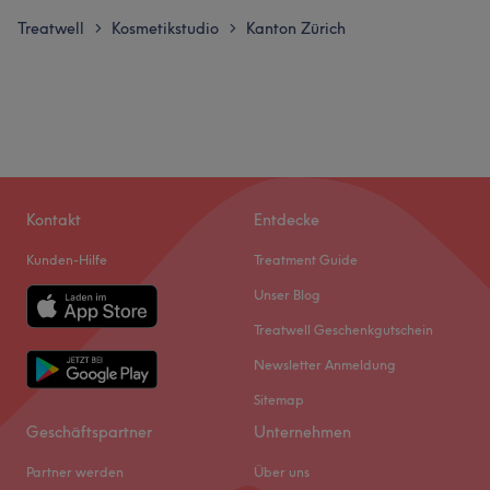
Treatwell
Kosmetikstudio
Kanton Zürich
>
>
Kontakt
Entdecke
Kunden-Hilfe
Treatment Guide
Unser Blog
Treatwell Geschenkgutschein
Newsletter Anmeldung
Sitemap
Geschäftspartner
Unternehmen
Partner werden
Über uns