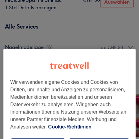
Pedicure Spa mit Shellac
Auswählen
1 Std.
Details anzeigen
Alle Services
Nagelmodellage
(
6
)
ab CHF 30
Manicure & Pedicure
(
4
)
ab CHF 30
Wir verwenden eigene Cookies und Cookies von
Unsere Arbeit
Dritten, um Inhalte und Anzeigen zu personalisieren,
Bild anklicken für weitere Details
Medienfunktionen bereitzustellen und unseren
Datenverkehr zu analysieren. Wir geben auch
Informationen über die Nutzung unserer Webseite an
unsere Partner für soziale Medien, Werbung und
Analysen weiter.
Cookie-Richtlinien