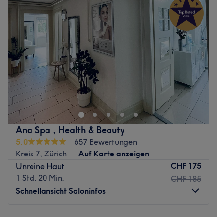
Mittwoch
09:00
–
20:00
Donnerstag
09:00
–
20:00
Freitag
09:00
–
20:00
Samstag
09:00
–
16:00
Sonntag
Geschlossen
Jéis in Oerlikon bietet dir eine Vielzahl an kosmetischen
und medizinischen Behandlungen für Gesicht, Körper,
beanspruchte Nägel an Händen und Füssen und auch
von der Krankenkasse anerkannte Services. Spezialisiert
auf Laser Haarentfernung, Problemhaut, sowie Anti
Ana Spa , Health & Beauty
Aging Behandlungen. Einer umfassenden Beratung folgt
5.0
657 Bewertungen
der perfekte Service, bei dem du dich total entspannen
Kreis 7, Zürich
Auf Karte anzeigen
kannst. So vergisst du schnell den stressigen Alltag der
CHF 175
Unreine Haut
Grossstadt und genießt das Highlight der Woche.
1 Std. 20 Min.
CHF 185
Nächste öffentliche Verkehrsmittel:
Schnellansicht Saloninfos
Die Bushaltestelle Neuaffoltern liegt nur eine Gehminute
vom Salon entfernt.