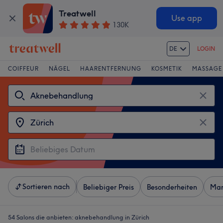
Treatwell
Use app
130K
DE
LOGIN
COIFFEUR
NÄGEL
HAARENTFERNUNG
KOSMETIK
MASSAGE
Sortieren nach
Beliebiger Preis
Besonderheiten
Mar
54 Salons die anbieten:
aknebehandlung in Zürich