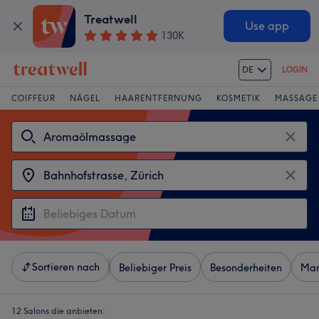
Treatwell
Use app
130K
DE
LOGIN
COIFFEUR
NÄGEL
HAARENTFERNUNG
KOSMETIK
MASSAGE
Sortieren nach
Beliebiger Preis
Besonderheiten
Mar
12 Salons die anbieten: