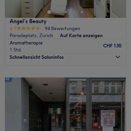
Angel's Beauty
4.9
94 Bewertungen
Paradeplatz, Zürich
Auf Karte anzeigen
Aromatherapie
CHF 130
1 Std.
Schnellansicht Saloninfos
Montag
09:30
–
19:00
Dienstag
09:30
–
19:00
Mittwoch
09:30
–
19:00
Donnerstag
09:30
–
19:00
Freitag
09:30
–
19:00
Samstag
Geschlossen
Sonntag
Geschlossen
Nach dem Besuch im Studio Angel's Beauty in Zürich im