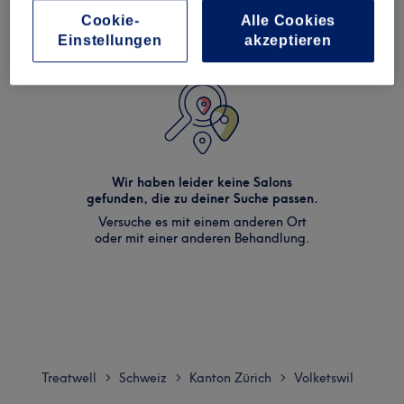
Cookie-
Alle Cookies
Einstellungen
akzeptieren
Wir haben leider keine Salons
gefunden, die zu deiner Suche passen.
Versuche es mit einem anderen Ort
oder mit einer anderen Behandlung.
Treatwell
Schweiz
Kanton Zürich
Volketswil
>
>
>