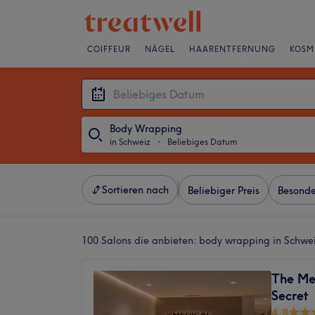
COIFFEUR
NÄGEL
HAARENTFERNUNG
KOSM
Body Wrapping
in Schweiz
・
Beliebiges Datum
Sortieren nach
Beliebiger Preis
Besonde
100 Salons die anbieten:
body wrapping in Schwe
The Me
Secret
4.8