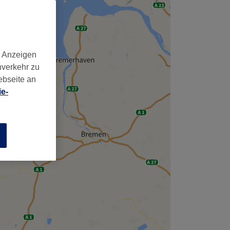
d Anzeigen
nverkehr zu
ebseite an
e-
n