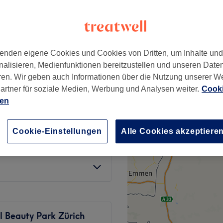
wertungen
 Zürich
 Minute und Nebenzeiten
enden eigene Cookies und Cookies von Dritten, um Inhalte un
in Form inkl.
CHF 190
nalisieren, Medienfunktionen bereitzustellen und unseren Date
ren. Wir geben auch Informationen über die Nutzung unserer W
CHF 350
artner für soziale Medien, Werbung und Analysen weiter.
Cooki
ien
ab
CHF 89
rper) - 1
Cookie-Einstellungen
Alle Cookies akzeptiere
ab
CHF 126.75
Spare bis zu 25%
l Beauty Park Zürich