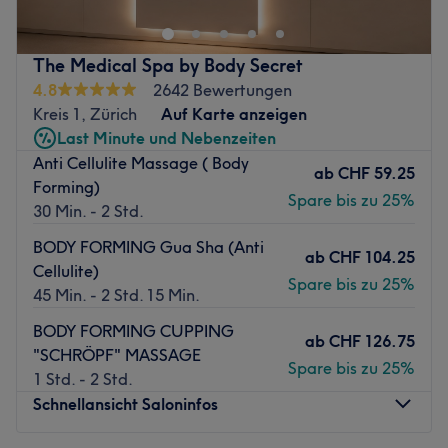
dich zurücklehnen. Die Profis verwöhnen dich und deine
Haut mit pflegenden und hochwertigen Produkten.
The Medical Spa by Body Secret
Nächste öffentliche Verkehrsmittel:
4.8
2642 Bewertungen
Die Station Bärenplatz ist nur zwei Gehminuten vom
Kreis 1, Zürich
Auf Karte anzeigen
Studio entfernt.
Last Minute und Nebenzeiten
Anti Cellulite Massage ( Body
Das Team:
ab
CHF 59.25
Forming)
Dank ständiger Weiterbildung verfügt Inhaberin Vanessa
Spare bis zu 25%
30 Min. - 2 Std.
über ein breitgefächertes Wissen. Außerdem werden
hochwertige Produkte und die neuesten Methoden
BODY FORMING Gua Sha (Anti
ab
CHF 104.25
angewendet, um ein perfektes Ergebnis zu erzielen. Hier
Cellulite)
Spare bis zu 25%
wird neben Deutsch und Englisch auch Spanisch und
45 Min. - 2 Std. 15 Min.
Portugiesisch gesprochen.
BODY FORMING CUPPING
ab
CHF 126.75
"SCHRÖPF" MASSAGE
Was uns an dem Salon gefällt:
Spare bis zu 25%
1 Std. - 2 Std.
Atmosphäre: Einladend., zum Wohlfühlen, entspannt.
Schnellansicht Saloninfos
Expertise: Gesichtsbehandlungen.
Produkte und Produktmarken: Vegane und