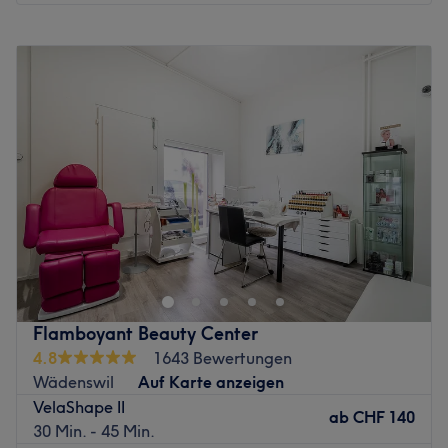
Montag
Geschlossen
Dienstag
09:30
–
19:00
Mittwoch
09:30
–
19:00
Donnerstag
09:30
–
19:00
Freitag
09:30
–
19:00
Samstag
09:00
–
17:00
Sonntag
Geschlossen
Suchst du nach dem perfekten Ort für deine persönliche
Auszeit, um Körper und Geist etwas Gutes zu tun? Im
wunderschönen STB Beauty Atelier in Horgen erwartet
dich eine Oase der Ruhe und Entspannung, die sich ganz
deiner Schönheit und deinem Wohlbefinden widmet.
Flamboyant Beauty Center
Dieser moderne Beauty-Salon bietet eine exzellente
4.8
1643 Bewertungen
Auswahl an professionellen Behandlungen von
Wädenswil
Auf Karte anzeigen
langanhaltender Haarentfernung über tiefenwirksame
VelaShape II
Kosmetik bis hin zu wohltuenden Massagen. Direkt in der
ab
CHF 140
30 Min. - 45 Min.
Nähe des Sees gelegen, kombiniert das Studio ein