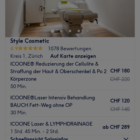
Willkommen in der Maison Beauty Lounge
Bei uns stehen Schönheit, Wohlbefinden und höchste
Qualität im Mittelpunkt. Unser professionelles Team freut
sich darauf, Sie in einer entspannten und exclusiven
Style Cosmetic
Atmosphäre zu verwöhnen.
4.9
1078 Bewertungen
Kreis 1, Zürich
Auf Karte anzeigen
Entdecken Sie unser exklusives Angebot mit
ICOONE® Reduzierung der Cellulite &
professionellen Gesichtsbehandlungen, medizinischer
CHF 180
Straffung der Haut & Oberschenkel & Po 2
Kosmetik, dauerhafter Haarentfernung mit Diodenlaser,
Körperzone
CHF 220
LPG Endermologie, EM Shape X Bodyforming, Vacuslim
50 Min.
48, Waxing, Maniküre, Pediküre sowie Wimpern- und
ICOONE®Laser Intensiv Behandlung
Augenbrauenstyling und Coiffeur-Dienstleistungen für
CHF 120
BAUCH Fett-Weg ohne OP
Damen und Herren.
CHF 140
30 Min.
Für optimale Ergebnisse arbeiten wir mit renommierten
ICOONE Laser & LYMPHDRAINAGE
Marken und Technologien wie LPG®, EM Shape X®,
ab
CHF 289
1 Std. 45 Min. - 2 Std.
Mesoestetic®, BioRePeel®, OPI®, JoliFill® , Vacuslim 48,
Schnellansicht Saloninfos
und weiteren hochwertigen Beauty- und