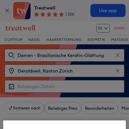
Treatwell
Use app
130K
DE
LOGIN
COIFFEUR
NÄGEL
HAARENTFERNUNG
KOSMETIK
MASSAGE
Sortieren nach
Beliebiger Preis
Besonderheiten
Mar
4 Salons die anbieten: