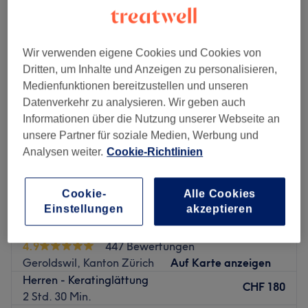
damen - brasilianische keratin-glättung in der Nähe von Geroldswil,
Kanton Zürich
Wir verwenden eigene Cookies und Cookies von
Dritten, um Inhalte und Anzeigen zu personalisieren,
Medienfunktionen bereitzustellen und unseren
Datenverkehr zu analysieren. Wir geben auch
Informationen über die Nutzung unserer Webseite an
unsere Partner für soziale Medien, Werbung und
Analysen weiter.
Cookie-Richtlinien
Cookie-
Alle Cookies
Einstellungen
akzeptieren
The Golden Hair
4.9
447 Bewertungen
Geroldswil, Kanton Zürich
Auf Karte anzeigen
Herren - Keratinglättung
CHF 180
2 Std. 30 Min.