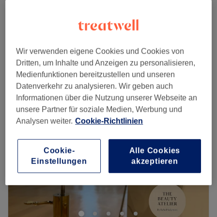
Stiratura alla Cheratina
CHF 300
2 Std. 30 Min.
Damen - Keratinbehandlung
CHF 300
3 Std.
Wir verwenden eigene Cookies und Cookies von
Schnellansicht Saloninfos
Dritten, um Inhalte und Anzeigen zu personalisieren,
Medienfunktionen bereitzustellen und unseren
Montag
10:00
–
20:00
Datenverkehr zu analysieren. Wir geben auch
Dienstag
10:00
–
20:00
Informationen über die Nutzung unserer Webseite an
Mittwoch
10:00
–
20:00
unsere Partner für soziale Medien, Werbung und
Donnerstag
10:00
–
20:30
Analysen weiter.
Cookie-Richtlinien
Freitag
10:00
–
20:30
Samstag
Geschlossen
Cookie-
Alle Cookies
Sonntag
Geschlossen
Einstellungen
akzeptieren
Suchst du einen ausgezeichneten Friseur in deiner Nähe?
Dann ist der Salon Coiffeur Andre in Zürich, Kreis 11 wie
für dich gemacht. Hier wirst du verwöhnt und deine
individuelle Wunschfrisur wird mit passender Beratung