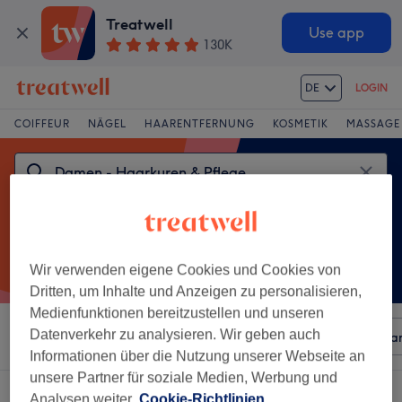
Treatwell
Use app
130K
DE
LOGIN
COIFFEUR
NÄGEL
HAARENTFERNUNG
KOSMETIK
MASSAGE
Wir verwenden eigene Cookies und Cookies von
Dritten, um Inhalte und Anzeigen zu personalisieren,
Medienfunktionen bereitzustellen und unseren
Datenverkehr zu analysieren. Wir geben auch
Sortieren nach
Beliebiger Preis
Besonderheiten
Mar
Informationen über die Nutzung unserer Webseite an
unsere Partner für soziale Medien, Werbung und
Ein Salon, der anbietet:
Analysen weiter.
Cookie-Richtlinien