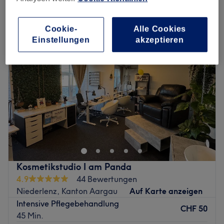
damen - haarkuren & pflege in der Nähe von Othmarsingen, Kanton
Aargau
Cookie-
Alle Cookies
Einstellungen
akzeptieren
Kosmetikstudio I am Panda
4.9
44 Bewertungen
Niederlenz, Kanton Aargau
Auf Karte anzeigen
Intensive Pflegebehandlung
CHF 50
45 Min.