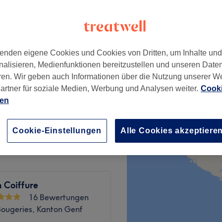
 Zürich
 Minute
enden eigene Cookies und Cookies von Dritten, um Inhalte un
tt &
ab
CHF 153.60
nalisieren, Medienfunktionen bereitzustellen und unseren Date
ren. Wir geben auch Informationen über die Nutzung unserer W
Spare bis zu 20%
artner für soziale Medien, Werbung und Analysen weiter.
Cooki
nen (ohne
ien
ab
CHF 145.60
Spare bis zu 20%
Cookie-Einstellungen
Alle Cookies akzeptiere
 Coiffure
16 Bewertungen
ougeries, Kanton Genf