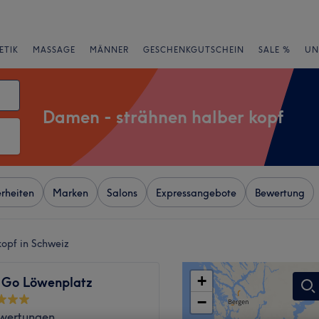
ETIK
MASSAGE
MÄNNER
GESCHENKGUTSCHEIN
SALE %
UN
Damen - strähnen halber kopf
rheiten
Marken
Salons
Expressangebote
Bewertung
kopf in Schweiz
+
o Go Löwenplatz
−
wertungen