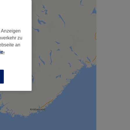
d Anzeigen
nverkehr zu
ebseite an
e-
n