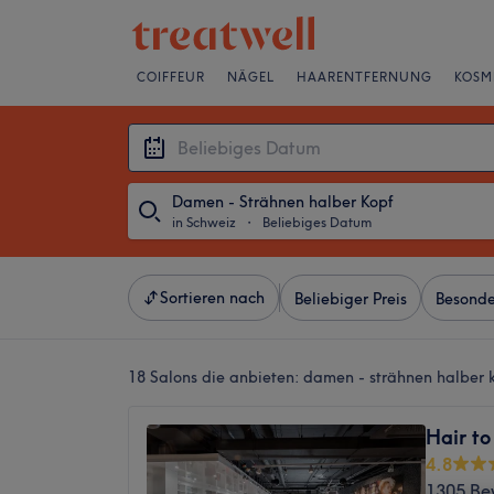
COIFFEUR
NÄGEL
HAARENTFERNUNG
KOSM
Damen - Strähnen halber Kopf
in Schweiz
・
Beliebiges Datum
Sortieren nach
Beliebiger Preis
Besonde
18 Salons die anbieten:
damen - strähnen halber 
Hair t
4.8
1305 Be