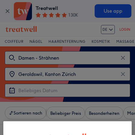
Treatwell
Use app
130K
DE
LOGIN
COIFFEUR
NÄGEL
HAARENTFERNUNG
KOSMETIK
MASSAGE
Sortieren nach
Beliebiger Preis
Besonderheiten
Mar
3 Salons die anbieten: