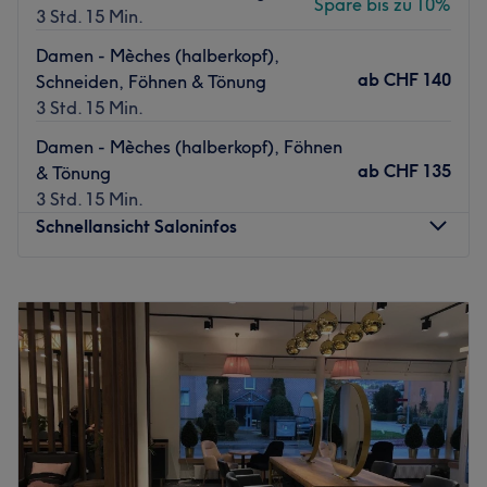
Spare bis zu 10%
3 Std. 15 Min.
Damen - Mèches (halberkopf),
ab
CHF 140
Schneiden, Föhnen & Tönung
3 Std. 15 Min.
Damen - Mèches (halberkopf), Föhnen
ab
CHF 135
& Tönung
3 Std. 15 Min.
Schnellansicht Saloninfos
Montag
09:00
–
18:00
Dienstag
09:00
–
18:00
Mittwoch
09:00
–
18:00
Donnerstag
09:00
–
18:00
Freitag
09:00
–
18:00
Samstag
09:00
–
15:00
Sonntag
Geschlossen