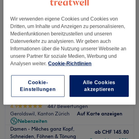
damen - strähnen in der Nähe von Geroldswil, Kanton Zürich
Wir verwenden eigene Cookies und Cookies von
Dritten, um Inhalte und Anzeigen zu personalisieren,
Medienfunktionen bereitzustellen und unseren
Datenverkehr zu analysieren. Wir geben auch
Informationen über die Nutzung unserer Webseite an
unsere Partner für soziale Medien, Werbung und
Analysen weiter.
Cookie-Richtlinien
Cookie-
Alle Cookies
Einstellungen
akzeptieren
The Golden Hair
4.9
447 Bewertungen
Geroldswil, Kanton Zürich
Auf Karte anzeigen
Nebenzeiten
Damen - Mèches ganz Kopf,
ab
CHF 145.80
Schneiden, Föhnen & Tönung