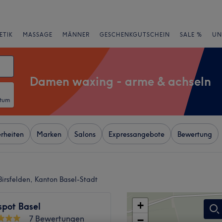
ETIK
MASSAGE
MÄNNER
GESCHENKGUTSCHEIN
SALE %
UN
Damen waxing - arme & achseln
atum
rheiten
Marken
Salons
Expressangebote
Bewertung
irsfelden, Kanton Basel-Stadt
+
spot Basel
7 Bewertungen
−