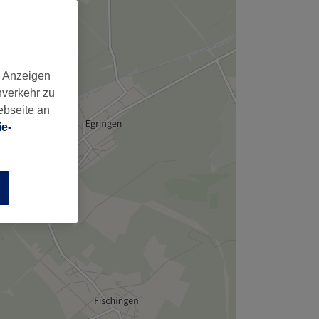
,
d Anzeigen
nverkehr zu
ebseite an
e-
n