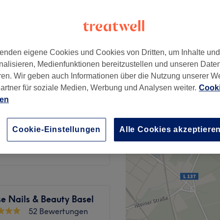
 Kleinbasel, Basel
enden eigene Cookies und Cookies von Dritten, um Inhalte un
nalisieren, Medienfunktionen bereitzustellen und unseren Date
CHF 25
ren. Wir geben auch Informationen über die Nutzung unserer W
artner für soziale Medien, Werbung und Analysen weiter.
Cooki
ien
CHF 45
Cookie-Einstellungen
Alle Cookies akzeptiere
CHF 50
e Nails & Beauty Basel
52 Bewertungen