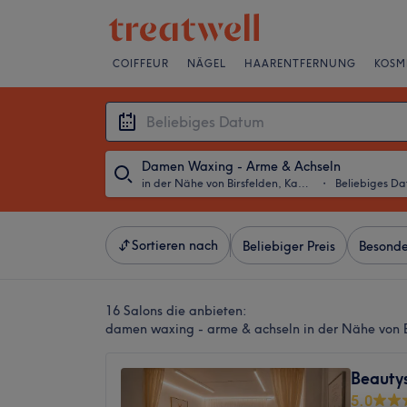
COIFFEUR
NÄGEL
HAARENTFERNUNG
KOSM
Damen Waxing - Arme & Achseln
in der Nähe von Birsfelden, Kanton Basel-Stadt
・
Beliebiges D
Sortieren nach
Beliebiger Preis
Besonde
16 Salons die anbieten:
damen waxing - arme & achseln in der Nähe von B
Beauty
5.0