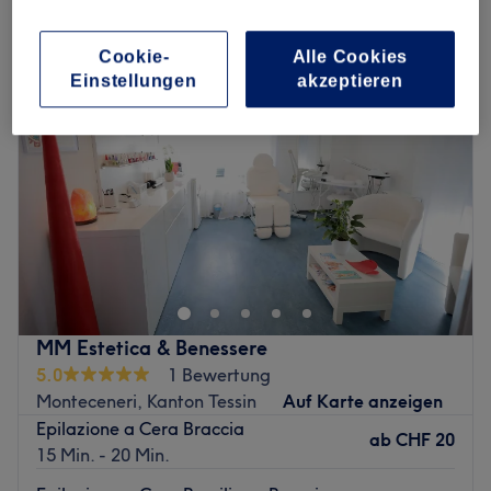
damen waxing - arme & achseln in Monteceneri, Kanton Tessin
Cookie-
Alle Cookies
Einstellungen
akzeptieren
MM Estetica & Benessere
5.0
1 Bewertung
Monteceneri, Kanton Tessin
Auf Karte anzeigen
Epilazione a Cera Braccia
ab
CHF 20
15 Min. - 20 Min.