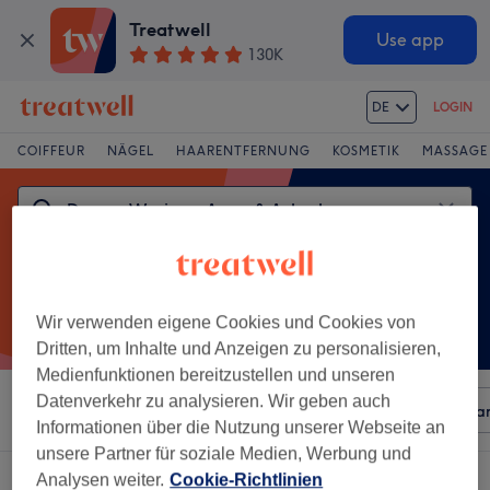
Treatwell
Use app
130K
DE
LOGIN
COIFFEUR
NÄGEL
HAARENTFERNUNG
KOSMETIK
MASSAGE
Wir verwenden eigene Cookies und Cookies von
Dritten, um Inhalte und Anzeigen zu personalisieren,
Medienfunktionen bereitzustellen und unseren
Datenverkehr zu analysieren. Wir geben auch
Sortieren nach
Beliebiger Preis
Besonderheiten
Mar
Informationen über die Nutzung unserer Webseite an
unsere Partner für soziale Medien, Werbung und
Ein Salon, der anbietet:
Analysen weiter.
Cookie-Richtlinien