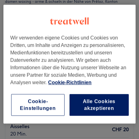
damen waxing - arme & achseln in der Nähe von Prélaz, Kanton
Waadt
Wir verwenden eigene Cookies und Cookies von
Dritten, um Inhalte und Anzeigen zu personalisieren,
Medienfunktionen bereitzustellen und unseren
Datenverkehr zu analysieren. Wir geben auch
Informationen über die Nutzung unserer Webseite an
unsere Partner für soziale Medien, Werbung und
Analysen weiter.
Cookie-Richtlinien
Cookie-
Alle Cookies
Belle d'esprit
Einstellungen
akzeptieren
5.0
27 Bewertungen
Cour, Kanton Waadt
Auf Karte anzeigen
Aisselles
CHF 20
20 Min.