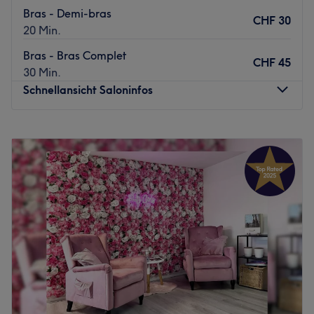
Bras - Demi-bras
CHF 30
20 Min.
Bras - Bras Complet
CHF 45
30 Min.
Schnellansicht Saloninfos
Montag
09:30
–
19:00
Dienstag
09:30
–
19:00
Mittwoch
Geschlossen
Donnerstag
16:00
–
20:00
Freitag
Geschlossen
Samstag
Geschlossen
Sonntag
Geschlossen
Bienvenue chez Belle d’Esprit, un institut de beauté
chaleureux et intimiste situé à Lausanne, tenu par Nadia,
esthéticienne indépendante passionnée et attentive à
votre bien-être. Ici, chaque rendez-vous est pensé comme