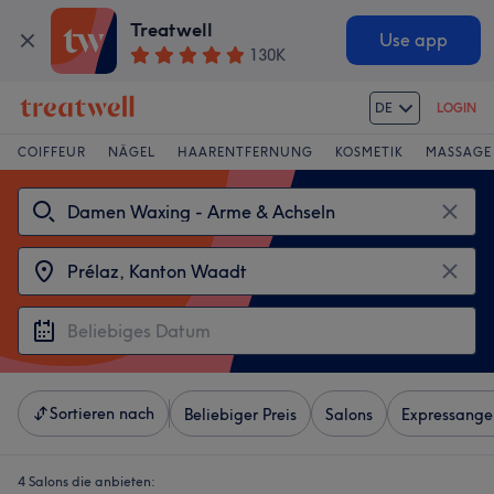
Treatwell
Use app
130K
DE
LOGIN
COIFFEUR
NÄGEL
HAARENTFERNUNG
KOSMETIK
MASSAGE
Sortieren nach
Beliebiger Preis
Salons
Expressange
4 Salons die anbieten: