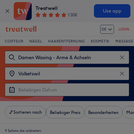
Treatwell
Use app
130K
DE
LOGIN
COIFFEUR
NÄGEL
HAARENTFERNUNG
KOSMETIK
MASSAGE
Sortieren nach
Beliebiger Preis
Besonderheiten
Mar
9 Salons die anbieten: