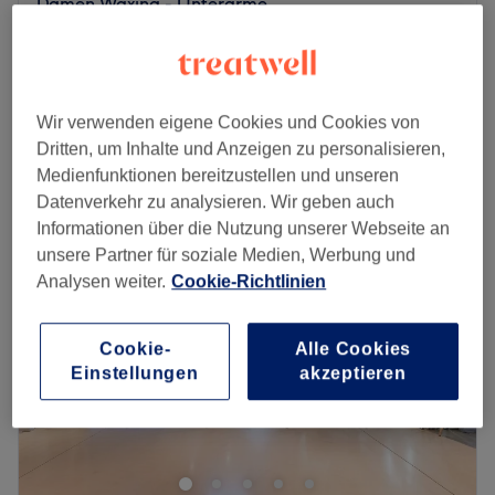
Damen Waxing - Unterarme
CHF 30
20 Min.
Damen Waxing - Oberarme
CHF 30
20 Min.
Schnellansicht Saloninfos
Wir verwenden eigene Cookies und Cookies von
Dritten, um Inhalte und Anzeigen zu personalisieren,
Medienfunktionen bereitzustellen und unseren
Montag
09:00
–
19:00
Datenverkehr zu analysieren. Wir geben auch
Dienstag
09:00
–
19:00
Informationen über die Nutzung unserer Webseite an
Mittwoch
09:00
–
19:00
unsere Partner für soziale Medien, Werbung und
Donnerstag
09:00
–
19:00
Analysen weiter.
Cookie-Richtlinien
Freitag
09:00
–
19:00
Samstag
09:00
–
19:00
Sonntag
Geschlossen
Cookie-
Alle Cookies
Einstellungen
akzeptieren
Ein makelloser Auftritt verlangt sagenhafte Nägel und
die gibt es bei Star Nails Spa in Volketswil. Der Salon
bietet dir perfektionierte Maniküren und voluminöse
Wimpernverlängerungen.