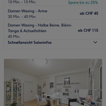
10 Min. - 15 Min.
Spare bis zu 25%
Damen Waxing - Arme
ab
CHF 45
30 Min. - 45 Min.
Damen Waxing - Halbe Beine, Bikini-
ab
CHF 115
Tanga & Achselhöhlen
45 Min.
Schnellansicht Saloninfos
Montag
08:00
–
19:00
Dienstag
08:00
–
21:00
Mittwoch
08:00
–
21:00
Donnerstag
08:00
–
21:00
Freitag
08:00
–
21:00
Samstag
09:00
–
18:00
Sonntag
Geschlossen
The Medical Spa – Your Luxury Medical Spa in Zurich