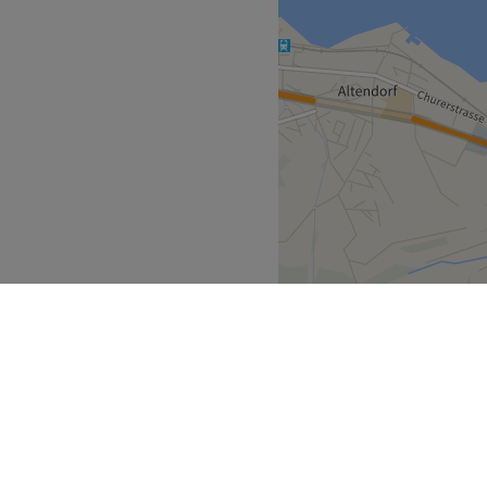
indet sich die
 und Fingerspitzengefühl
Beautywünsche. Dabei
dukte.
n.
 und Sugaring, Mani- und
naz, Husain, Blossom
n die Öffis angebunden.
Zurück zur Salonansicht
Schwyz
March
>