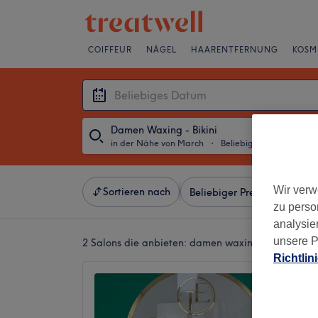
COIFFEUR
NÄGEL
HAARENTFERNUNG
KOSM
Damen Waxing - Bikini
in der Nähe von March
・
Beliebiges Datum
Wir verw
Sortieren nach
Beliebiger Preis
Besonde
zu perso
analysie
unsere P
2 Salons die anbieten:
damen waxing - bikini in 
Richtlin
Tahory
3.1
Lachen,