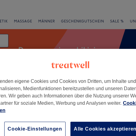
ETIK
MASSAGE
MÄNNER
GESCHENKGUTSCHEIN
SALE %
UN
Damen waxing - bikini
enden eigene Cookies und Cookies von Dritten, um Inhalte un
rheiten
Marken
Salons
Expressangebote
Bewertung
nalisieren, Medienfunktionen bereitzustellen und unseren Date
ren. Wir geben auch Informationen über die Nutzung unserer W
artner für soziale Medien, Werbung und Analysen weiter.
Cooki
der Nähe von March
ien
+
 Emerald Kosmetik
4 Bewertungen
−
Cookie-Einstellungen
Alle Cookies akzeptiere
 Kanton Schwyz