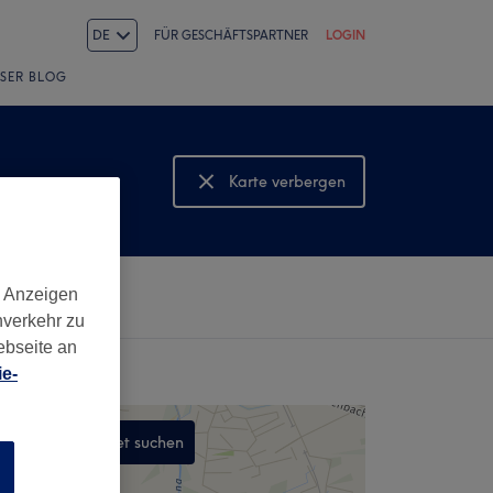
DE
FÜR GESCHÄFTSPARTNER
LOGIN
SER BLOG
Karte verbergen
Karte anzeigen
d Anzeigen
nverkehr zu
ebseite an
e-
In diesem Gebiet suchen
n
,