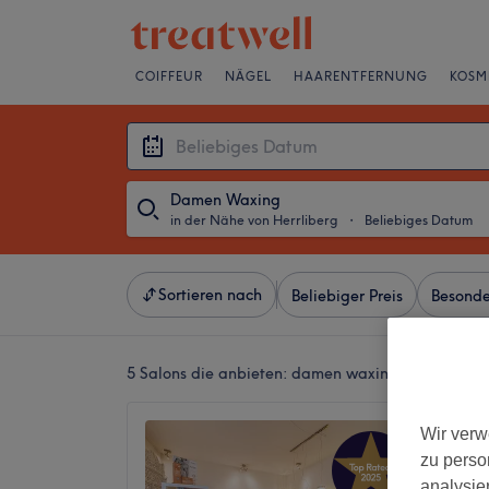
COIFFEUR
NÄGEL
HAARENTFERNUNG
KOSM
Damen Waxing
in der Nähe von Herrliberg
・
Beliebiges Datum
Sortieren nach
Beliebiger Preis
Besonde
5 Salons die anbieten:
damen waxing in der Nähe 
Kosmet
Wir verw
5.0
zu perso
Erlenba
analysie