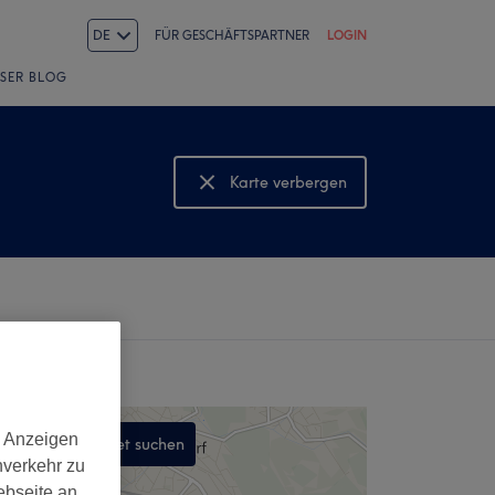
DE
FÜR GESCHÄFTSPARTNER
LOGIN
SER BLOG
Karte verbergen
Karte anzeigen
d Anzeigen
In diesem Gebiet suchen
nverkehr zu
,
ebseite an