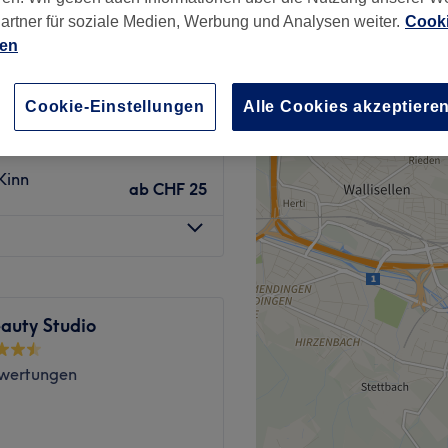
artner für soziale Medien, Werbung und Analysen weiter.
Cooki
ien
Cookie-Einstellungen
Alle Cookies akzeptiere
ab
CHF 40
Kinn
ab
CHF 25
auty Studio
wertungen