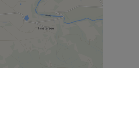
Leaflet
| ©
OpenStreetMap
contributors