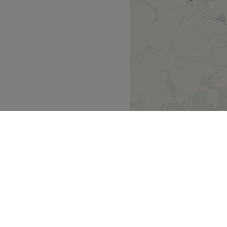
nung und Pflege? Dann ist
resse! Unser moderner
ngen für Gesicht und Körper,
nd lichtdurchflutet – ein Ort,
ezen ist spezialisiert auf
hat zahlreiche Premium-
ebnisse zu bieten.
e, Lash & Brow Lamination
nde Haut und perfekte
 hochwertigen Marken von
nd sichtbare Ergebnisse.
nd deines Besuchs
rich
Herrliberg
>