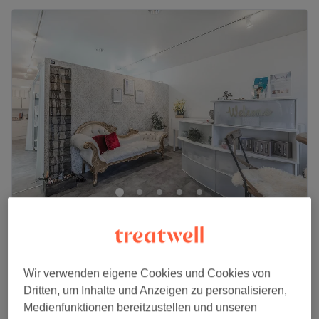
Ipanema Beauty Swiss
4.8
119 Bewertungen
Olten, Kanton Solothurn
Auf Karte anzeigen
BAUCH - DAMEN WAXING
Wir verwenden eigene Cookies und Cookies von
ab
CHF 45
20 Min.
Dritten, um Inhalte und Anzeigen zu personalisieren,
Medienfunktionen bereitzustellen und unseren
SET KOMBI- Damen Waxing
ab
CHF 114.90