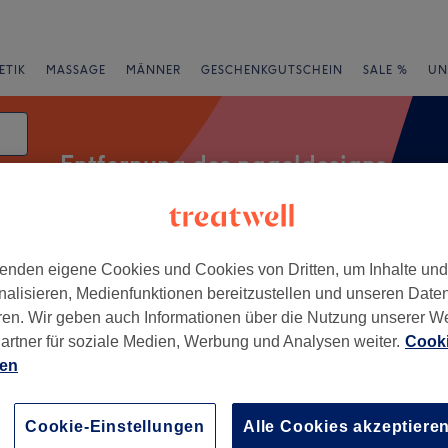
ETIK
MASSAGE
MÄNNER
GESCHENKGUTSCHEIN
SALE %
UN
Entfernung des nageldesigns
atum
enden eigene Cookies und Cookies von Dritten, um Inhalte un
Salons
Expressangebote
Bewertung
nalisieren, Medienfunktionen bereitzustellen und unseren Date
ren. Wir geben auch Informationen über die Nutzung unserer W
artner für soziale Medien, Werbung und Analysen weiter.
Cooki
hmarsingen, Kanton Aargau
ien
+
ikstudio I am Panda
Cookie-Einstellungen
Alle Cookies akzeptiere
44 Bewertungen
−