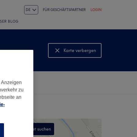
DE
FÜR GESCHÄFTSPARTNER
LOGIN
SER BLOG
Karte verbergen
Karte anzeigen
d Anzeigen
nverkehr zu
ebseite an
e-
In diesem Gebiet suchen
n