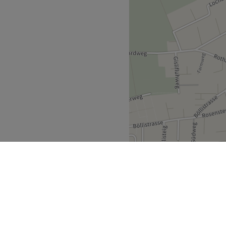
freie und vegane Produkte.
undlich, kostenfreie (nicht)
tze.
Zurück zur Salonansicht