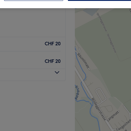
enz, Kanton Aargau
CHF 20
CHF 20