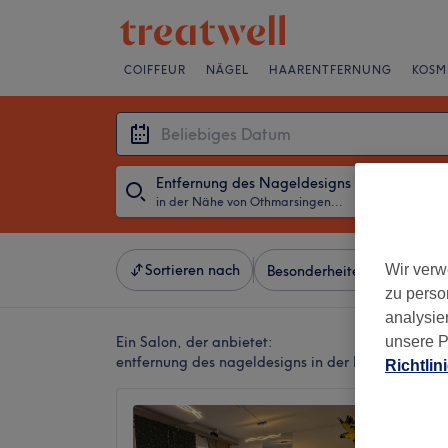
COIFFEUR
NÄGEL
HAARENTFERNUNG
KOSM
Entfernung des Nageldesigns
in der Nähe von Othmarsingen, Kanton Aargau
・
Beliebiges D
Wir verw
Sortieren nach
Besonderheiten
Marken
zu perso
analysie
unsere P
Ein Salon, der anbietet:
entfernung des nageldesigns in der Nähe von Ot
Richtlin
Kosmet
4.9