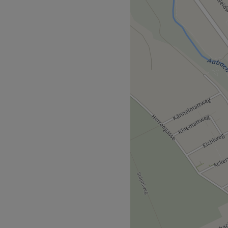
da“ in Niederlenz – ein Ort,
 Maniküre, Pediküre,
hier wirst du rundum schön
im Mittelpunkt.
egt die Bushaltestelle
idenschaft, Präzision und
 du dich rundum wohlfühlst
e tollen Ergebnissen nach
.
ting, Augenbrauenpflege.