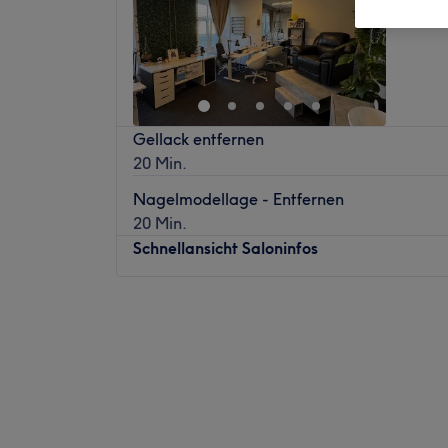
Niederl
Gellack entfernen
20 Min.
Nagelmodellage - Entfernen
20 Min.
Schnellansicht Saloninfos
Montag
10:00
–
20:00
Dienstag
10:00
–
20:00
Mittwoch
10:00
–
20:00
Donnerstag
10:00
–
20:00
Freitag
10:00
–
20:00
Samstag
10:00
–
20:00
Sonntag
Geschlossen