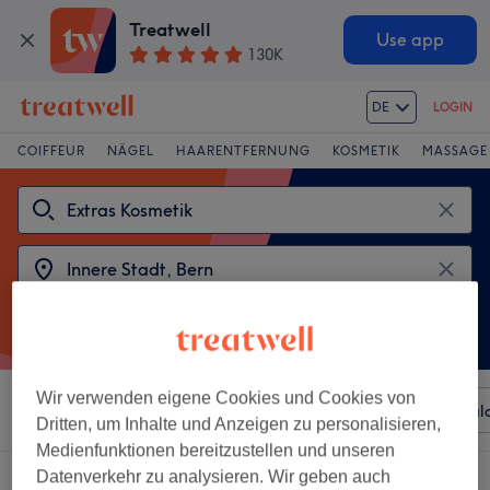
Treatwell
Use app
130K
DE
LOGIN
COIFFEUR
NÄGEL
HAARENTFERNUNG
KOSMETIK
MASSAGE
Wir verwenden eigene Cookies und Cookies von
Sortieren nach
Beliebiger Preis
Besonderheiten
Sal
Dritten, um Inhalte und Anzeigen zu personalisieren,
Medienfunktionen bereitzustellen und unseren
Datenverkehr zu analysieren. Wir geben auch
2 Salons die anbieten:
extras kosmetik in Innere Stadt, Bern