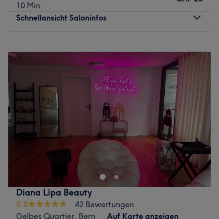
10 Min.
Schnellansicht Saloninfos
Montag
09:00
–
18:30
Dienstag
09:00
–
18:30
Mittwoch
09:00
–
18:30
Donnerstag
09:00
–
18:30
Freitag
09:00
–
18:30
Samstag
09:00
–
16:00
Sonntag
Geschlossen
Willkommen bei Modelhair life.style.art, deinem Spot für
ganzheitliche Schönheit und Entspannung in Bern. In
diesem Salon verschmilzt die Tradition der Haute Coiffure
mit einem modernen, nachhaltigen Lifestyle-Konzept,
damit du dich rundum wohlfühlst. Die Räumlichkeiten
Diana Lipa Beauty
bestechen durch natürliche Elemente wie einen massiven
5.0
42 Bewertungen
Eichentisch und viel Grün, was eine Atmosphäre der Ruhe
Gelbes Quartier, Bern
Auf Karte anzeigen