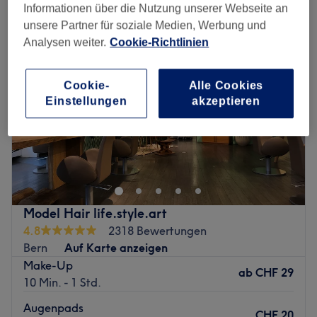
Informationen über die Nutzung unserer Webseite an
unsere Partner für soziale Medien, Werbung und
Analysen weiter.
Cookie-Richtlinien
Cookie-
Alle Cookies
Einstellungen
akzeptieren
Model Hair life.style.art
4.8
2318 Bewertungen
Bern
Auf Karte anzeigen
Make-Up
ab
CHF 29
10 Min. - 1 Std.
Augenpads
CHF 20