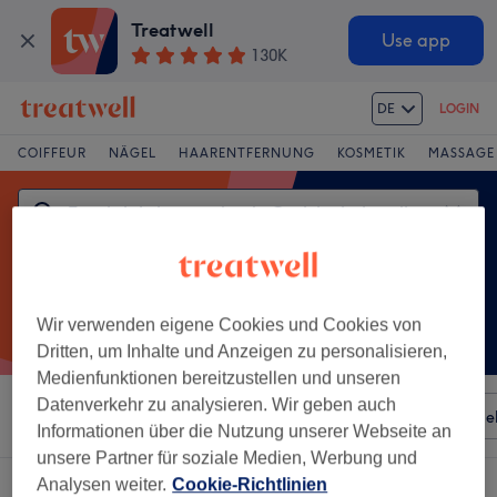
Treatwell
Use app
130K
DE
LOGIN
COIFFEUR
NÄGEL
HAARENTFERNUNG
KOSMETIK
MASSAGE
Wir verwenden eigene Cookies und Cookies von
Dritten, um Inhalte und Anzeigen zu personalisieren,
Medienfunktionen bereitzustellen und unseren
Datenverkehr zu analysieren. Wir geben auch
Sortieren nach
Besonderheiten
Salons
Expressange
Informationen über die Nutzung unserer Webseite an
unsere Partner für soziale Medien, Werbung und
Analysen weiter.
Cookie-Richtlinien
Ein Salon, der anbietet: