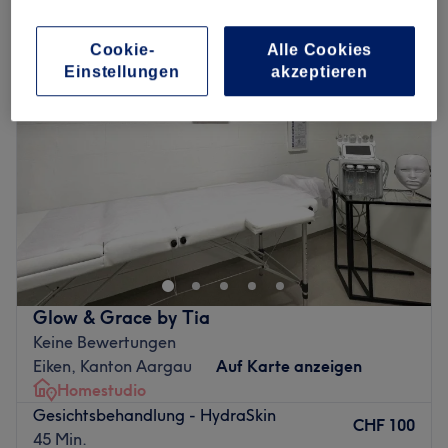
feuchtigkeitsspendende gesichtsbehandlung in Eiken, Kanton Aargau
Cookie-
Alle Cookies
Einstellungen
akzeptieren
Glow & Grace by Tia
Keine Bewertungen
Eiken, Kanton Aargau
Auf Karte anzeigen
Homestudio
Gesichtsbehandlung - HydraSkin
CHF 100
45 Min.