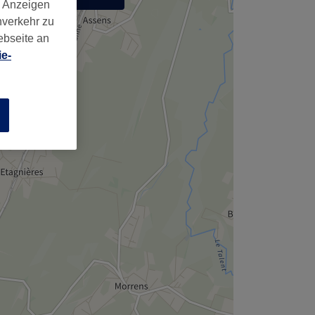
d Anzeigen
,
nverkehr zu
ebseite an
e-
n