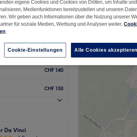
enden eigene Cookies und Cookies von Dritten, um Inhalte un
92 Bewertungen
−
nalisieren, Medienfunktionen bereitzustellen und unseren Date
 Kanton Waadt
ren. Wir geben auch Informationen über die Nutzung unserer W
artner für soziale Medien, Werbung und Analysen weiter.
Cooki
ien
Cookie-Einstellungen
Alle Cookies akzeptiere
CHF 130
CHF 140
CHF 150
er Da Vinci