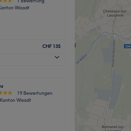
1 Bewertung
Kanton Waadt
restation via SALONKEE ✨
CHF 135
Zurück zur Salonansicht
ou
19 Bewertungen
, Kanton Waadt
soin est une invitation à