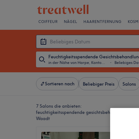
COIFFEUR
NÄGEL
HAARENTFERNUNG
KOSM
Feuchtigkeitsspendende Gesichtsbehandlu
in der Nähe von Harpe, Kanton Waadt
・
Beliebiges D
Sortieren nach
Beliebiger Preis
Salons
7 Salons die anbieten:
feuchtigkeitsspendende gesichtsbehandlung in d
Waadt
Jo'z Ins