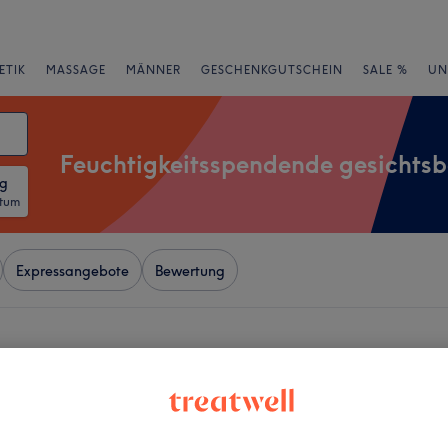
ETIK
MASSAGE
MÄNNER
GESCHENKGUTSCHEIN
SALE %
UN
Feuchtigkeitsspendende gesichts
ng
atum
Expressangebote
Bewertung
er Nähe von Harpe, Kanton
+
titut