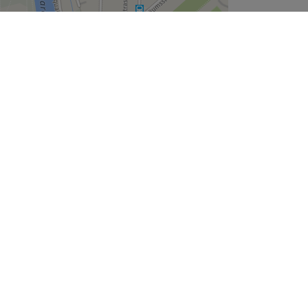
Leaflet
| ©
OpenStreetMap
contributors
Unternehmen
Über uns
Jobs
Impressum
Cookie-Einstellungen