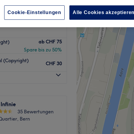
uartier, Bern
nzeiten
Cookie-Einstellungen
Alle Cookies akzeptiere
ab
CHF 75
ight)
Spare bis zu 50%
l (Copyright)
CHF 30
Infinie
35 Bewertungen
uartier, Bern