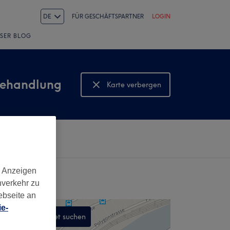
DE
FÜR GESCHÄFTSPARTNER
LOGIN
SER BLOG
behandlung
Karte verbergen
Karte anzeigen
d Anzeigen
nverkehr zu
ebseite an
e-
In diesem Gebiet suchen