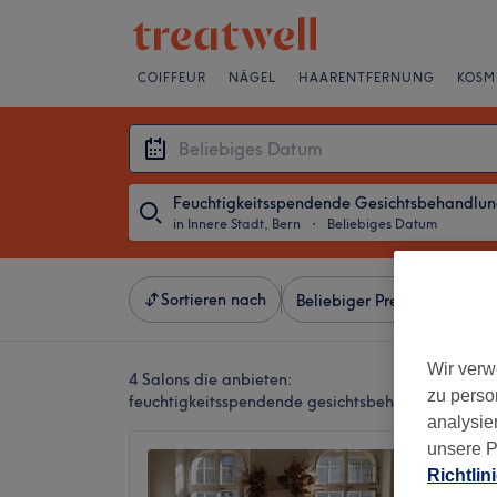
COIFFEUR
NÄGEL
HAARENTFERNUNG
KOSM
Feuchtigkeitsspendende Gesichtsbehandlu
in Innere Stadt, Bern
・
Beliebiges Datum
Sortieren nach
Beliebiger Preis
Besonde
Wir verw
4 Salons die anbieten:
zu perso
feuchtigkeitsspendende gesichtsbehandlung in Inn
analysie
unsere P
Beauty
Richtlin
4.8