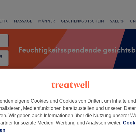
ETIK
MASSAGE
MÄNNER
GESCHENKGUTSCHEIN
SALE %
UN
Feuchtigkeitsspendende gesichts
ng
rheiten
Marken
Salons
Expressangebote
Bewertung
enden eigene Cookies und Cookies von Dritten, um Inhalte un
nalisieren, Medienfunktionen bereitzustellen und unseren Date
ere Stadt, Bern
ren. Wir geben auch Informationen über die Nutzung unserer W
artner für soziale Medien, Werbung und Analysen weiter.
Cooki
+
Ness kosmetik
ien
29 Bewertungen
−