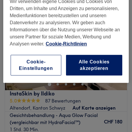
Wir verwenden eigene Cookies und Cookies von
feuchtigkeitsspendende gesichtsbehandlung in der Nähe von March
Dritten, um Inhalte und Anzeigen zu personalisieren,
Medienfunktionen bereitzustellen und unseren
Datenverkehr zu analysieren. Wir geben auch
Informationen über die Nutzung unserer Webseite an
unsere Partner für soziale Medien, Werbung und
Analysen weiter.
Cookie-Richtlinien
Cookie-
Alle Cookies
Einstellungen
akzeptieren
InstaSkin by Ildiko
5.0
87 Bewertungen
Altendorf, Kanton Schwyz
Auf Karte anzeigen
Gesichtsbehandlung - Aqua Glow Facial
CHF 180
(vergleichbar mit HydraFacial™)
1 Std. 30 Min.