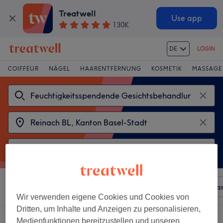
Treatwell
Use app
130K
DE
LOGIN
COIFFEUR
NÄGEL
HAARENTFERNUNG
KOSMETIK
MASSAGE
Sortieren nach
Beliebiger Preis
Besonderheiten
Mar
Wir verwenden eigene Cookies und Cookies von
Dritten, um Inhalte und Anzeigen zu personalisieren,
2 Salons die anbieten:
Medienfunktionen bereitzustellen und unseren