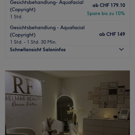
Gesichtsbehandlung- Aquafacial
ab
CHF 179.10
(Copyright)
Spare bis zu 10%
1 Std.
Gesichtsbehandlung - Aquafacial
ab
CHF 149
(Copyright)
1 Std. - 1 Std. 30 Min.
Schnellansicht Saloninfos
Montag
Geschlossen
Dienstag
09:00
–
16:30
Mittwoch
16:30
–
19:00
Donnerstag
09:00
–
19:00
Freitag
09:00
–
19:00
Samstag
09:00
–
14:00
Sonntag
Geschlossen
Das Kosmetikstudio Pearl Mae Beauty & More in
Münchenstein ist der One-Stop-Shop für umfassende