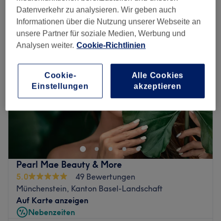
feuchtigkeitsspendende gesichtsbehandlung in der Nähe von Reinach
Datenverkehr zu analysieren. Wir geben auch
BL, Kanton Basel-Stadt
Informationen über die Nutzung unserer Webseite an
unsere Partner für soziale Medien, Werbung und
Analysen weiter.
Cookie-Richtlinien
Cookie-
Alle Cookies
Einstellungen
akzeptieren
Pearl Mae Beauty & More
5.0
49 Bewertungen
Münchenstein, Kanton Basel-Landschaft
Auf Karte anzeigen
Nebenzeiten