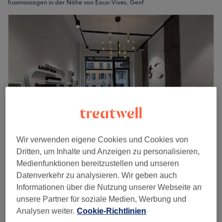
fussmassagen in der Nähe von Eaux-Vives, Genf
Wir verwenden eigene Cookies und Cookies von
Dritten, um Inhalte und Anzeigen zu personalisieren,
Centre Cauvarel Soins & Beauté
Medienfunktionen bereitzustellen und unseren
5.0
25 Bewertungen
Datenverkehr zu analysieren. Wir geben auch
Saint-François, Genf
Auf Karte anzeigen
Informationen über die Nutzung unserer Webseite an
Beauté des pieds
CHF 95
unsere Partner für soziale Medien, Werbung und
1 Std. 30 Min.
Analysen weiter.
Cookie-Richtlinien
Schnellansicht Saloninfos