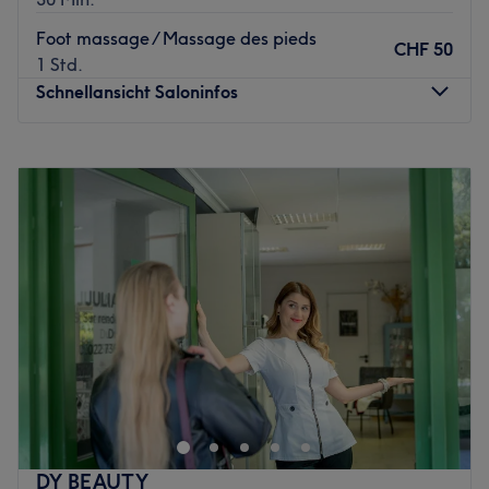
rayonner.
Foot massage / Massage des pieds
CHF 50
Zurück zur Salonansicht
1 Std.
Schnellansicht Saloninfos
Montag
10:00
–
19:00
Dienstag
10:00
–
19:00
Mittwoch
10:00
–
19:00
Donnerstag
10:00
–
19:00
Freitag
10:00
–
19:00
Samstag
10:00
–
17:00
Sonntag
Geschlossen
✨ au cœur de la ville, à deux pas de Rive Offrez-vous
une parenthèse de beauté et de détente dans un lieu où
le raffinement rencontre le bien-être. Idéalement situé au
cœur de Genève, ce salon vous accueille dans une
atmosphère élégante et apaisante, pensée pour vous
DY BEAUTY