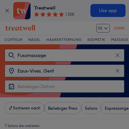
Treatwell
Use app
130K
DE
LOGIN
COIFFEUR
NÄGEL
HAARENTFERNUNG
KOSMETIK
MASSAGE
Sortieren nach
Beliebiger Preis
Salons
Expressange
7 Salons die anbieten: