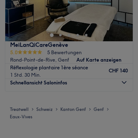
💆‍♀️ Votre service bien-être et massages à domicile à
Genève, grande variété de massages
Zurück zur Salonansicht
MeiLanQiCareGenève
5.0
5 Bewertungen
Rond-Point-de-Rive, Genf
Auf Karte anzeigen
Réflexologie plantaire 1ère séance
CHF 140
1 Std. 30 Min.
Schnellansicht Saloninfos
Montag
10:00
–
21:30
Dienstag
10:00
–
19:00
Treatwell
Schweiz
Kanton Genf
Genf
>
>
>
>
Mittwoch
10:00
–
21:30
Eaux-Vives
Donnerstag
Geschlossen
Freitag
Geschlossen
Samstag
Geschlossen