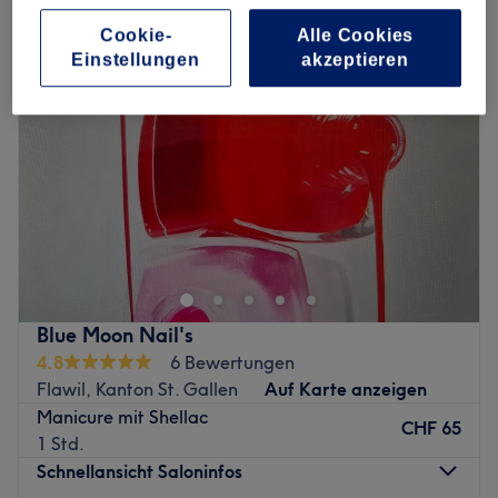
Cookie-
Alle Cookies
Einstellungen
akzeptieren
Blue Moon Nail's
4.8
6 Bewertungen
Flawil, Kanton St. Gallen
Auf Karte anzeigen
Manicure mit Shellac
CHF 65
1 Std.
Schnellansicht Saloninfos