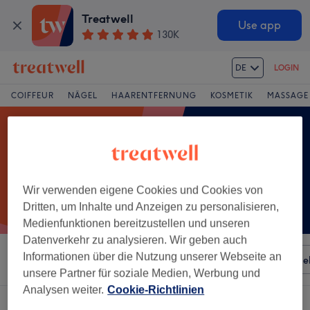
Treatwell
Use app
130K
DE
LOGIN
COIFFEUR
NÄGEL
HAARENTFERNUNG
KOSMETIK
MASSAGE
Wir verwenden eigene Cookies und Cookies von
Dritten, um Inhalte und Anzeigen zu personalisieren,
Medienfunktionen bereitzustellen und unseren
Datenverkehr zu analysieren. Wir geben auch
Informationen über die Nutzung unserer Webseite an
Sortieren nach
Besonderheiten
Salons
Expressange
unsere Partner für soziale Medien, Werbung und
Analysen weiter.
Cookie-Richtlinien
Ein Salon, der anbietet:
gel manicure in Flawil, Kanton St. Gallen