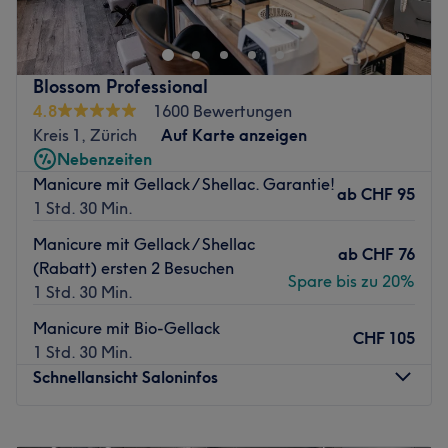
ein Muss? Dann schaue im Salon Yuneiky Nails in Zürich
vorbei. Egal ob eine entspannende Maniküre,
Nagelmodellage oder Shellac, lehne dich zurück und lass
dich überzeugen. Gönne deinen Nägeln ein
Blossom Professional
personalisiertes Treatment in dieser kleinen Wohfühl-
4.8
1600 Bewertungen
Oase!
Kreis 1, Zürich
Auf Karte anzeigen
Nächste öffentliche Verkehrsmittel:
Nebenzeiten
Die Haltestelle Haldenegg befindet sich nur 2
Manicure mit Gellack / Shellac. Garantie!
ab
CHF 95
Gehminuten vom Studio entfernt.
1 Std. 30 Min.
Das Team:
Manicure mit Gellack / Shellac
ab
CHF 76
Inhaberin Yuneiky ist ausgesprochen qualifiziert und
(Rabatt) ersten 2 Besuchen
Spare bis zu 20%
dabei super herzlich. Sie setzt alles daran, dir genau das
1 Std. 30 Min.
Design zu zaubern, das du dir wünscht! Eine Beratung ist
Manicure mit Bio-Gellack
auf Deutsch, Italienisch, Spanisch, sowie Portugiesisch
CHF 105
1 Std. 30 Min.
möglich.
Schnellansicht Saloninfos
Was uns an dem Salon gefällt:
Atmosphäre: Einladend, freundlich, stylisch
Montag
08:00
–
21:00
Expertise: Nagelpflege & Design, Nagelmodellagen