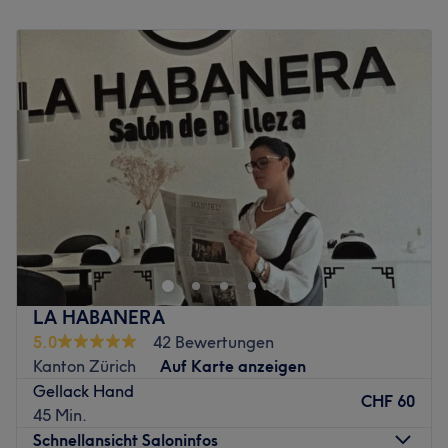
verwöhnen und entspanne bei einem Getränk deiner
Montag
10:00
–
20:00
Wahl!
Dienstag
10:00
–
20:00
Zurück zur Salonansicht
Mittwoch
10:00
–
20:00
Donnerstag
10:00
–
20:00
Freitag
10:00
–
20:00
Samstag
10:00
–
18:00
Sonntag
Geschlossen
Schöne Nägel sind das A und O eines gepflegten
Erscheinungsbildes. Wenn du grossen Wert darauf legst,
solltest du dir eine professionelle Mani- und Pedicure
gönnen. Mitten im Oerlikon befindet sich das Studio
Beauty Number 1, wo dir ein eingespieltes Trio all deine
LA HABANERA
Wünsche rund um Nägel und Wimpern erfüllt. Mit Bus,
5.0
42 Bewertungen
Tram und Auto ist dieser Salon superleicht zu erreichen
Kanton Zürich
Auf Karte anzeigen
und auch Parkplätze gibt es hier zu Genüge. So fehlt für
Gellack Hand
deinen persönlichen Verwöhnmoment nur noch der
CHF 60
45 Min.
passende Termin. Mit Treatwell ist dieser supereinfach
Schnellansicht Saloninfos
online oder per App gebucht.