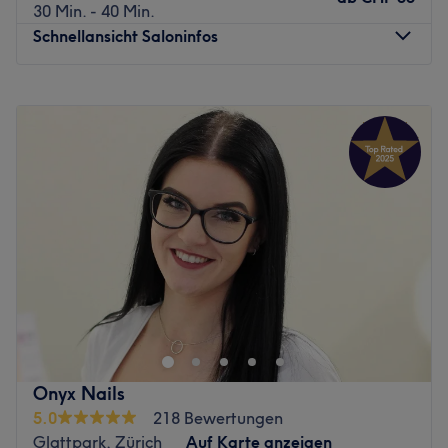
30 Min. - 40 Min.
Schnellansicht Saloninfos
Montag
09:30
–
20:00
Dienstag
09:30
–
20:00
Mittwoch
09:30
–
20:00
Donnerstag
09:30
–
20:00
Freitag
09:30
–
20:00
Samstag
10:00
–
18:00
Sonntag
Geschlossen
Legst du viel Wert auf wunderschöne und gepflegte
Nägel? Dann wäre ein Besuch im Nagelstudio Real Nails
Zurich, direkt am Stauffacher im Kreis 1 genau das
Richtige für dich! Hier zaubern dir echte Profis die
schönsten Designs für deine Nägel. Interesse geweckt?
Onyx Nails
Dann buche deinen nächsten Termin doch online über
5.0
218 Bewertungen
Treatwell!
Glattpark, Zürich
Auf Karte anzeigen