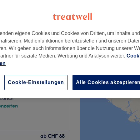
enden eigene Cookies und Cookies von Dritten, um Inhalte un
ab
CHF 80
nalisieren, Medienfunktionen bereitzustellen und unseren Date
ren. Wir geben auch Informationen über die Nutzung unserer W
artner für soziale Medien, Werbung und Analysen weiter.
Cooki
ien
ails
Cookie-Einstellungen
Alle Cookies akzeptiere
6 Bewertungen
 Zürich
nzeiten
gdorf. In diesem
ab
CHF 68
ehandlungen rund um die