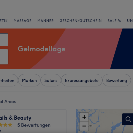
ETIK
MASSAGE
MÄNNER
GESCHENKGUTSCHEIN
SALE %
UN
Gelmodellage
rheiten
Marken
Salons
Expressangebote
Bewertung
al Areas
+
ils & Beauty
5 Bewertungen
−
f