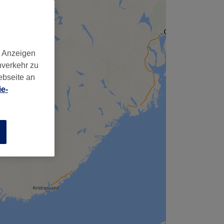
d Anzeigen
nverkehr zu
ebseite an
e-
n