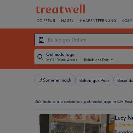
COIFFEUR
NÄGEL
HAARENTFERNUNG
KOSM
Gelmodellage
in CH Postal Areas
・
Beliebiges Datum
Sortieren nach
Beliebiger Preis
Besonde
362 Salons die anbieten:
gelmodellage in CH Post
Lucy Na
4.8
Burgdor