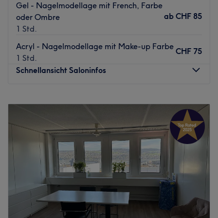
Gel - Nagelmodellage mit French, Farbe
ab
CHF 85
oder Ombre
1 Std.
Acryl - Nagelmodellage mit Make-up Farbe
CHF 75
1 Std.
Schnellansicht Saloninfos
Montag
09:00
–
19:00
Dienstag
09:00
–
19:00
Mittwoch
09:00
–
19:00
Donnerstag
09:00
–
19:00
Freitag
09:00
–
19:00
Samstag
09:00
–
18:00
Sonntag
Geschlossen
Zeitlos stilvoll präsentiert sich Jade Beauty Studio in
Meilen und bietet ein breit gefächertes Spektrum von
Gesichtsbehandlungen, Wimpernverlängerung und