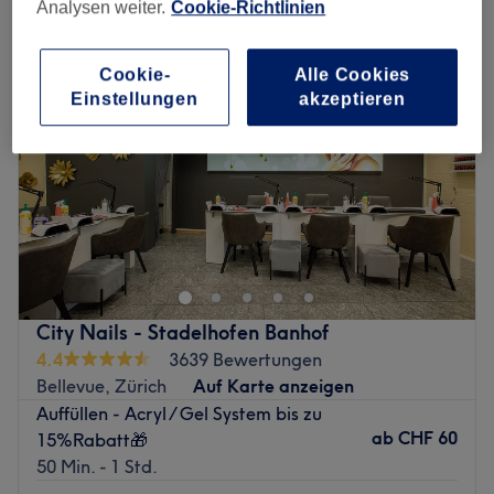
Analysen weiter.
Cookie-Richtlinien
Cookie-
Alle Cookies
Einstellungen
akzeptieren
City Nails - Stadelhofen Banhof
4.4
3639 Bewertungen
Bellevue, Zürich
Auf Karte anzeigen
Auffüllen - Acryl / Gel System bis zu
ab
CHF 60
15%Rabatt🎁
50 Min. - 1 Std.