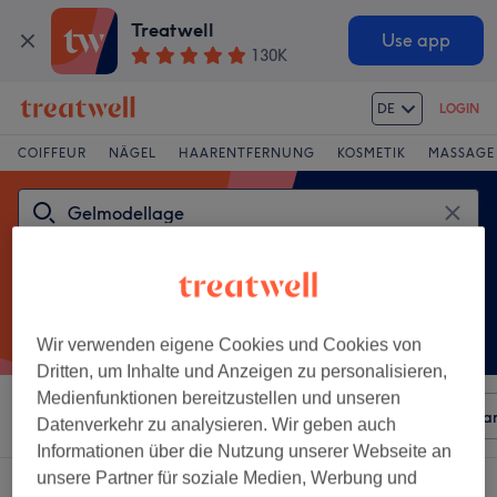
Treatwell
Use app
130K
DE
LOGIN
COIFFEUR
NÄGEL
HAARENTFERNUNG
KOSMETIK
MASSAGE
Wir verwenden eigene Cookies und Cookies von
Dritten, um Inhalte und Anzeigen zu personalisieren,
Medienfunktionen bereitzustellen und unseren
Sortieren nach
Beliebiger Preis
Besonderheiten
Mar
Datenverkehr zu analysieren. Wir geben auch
Informationen über die Nutzung unserer Webseite an
unsere Partner für soziale Medien, Werbung und
81 Salons die anbieten:
gelmodellage in Zürich