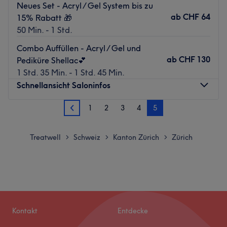
Neues Set - Acryl / Gel System bis zu
ab
CHF 64
15% Rabatt 🎁
50 Min. - 1 Std.
Combo Auffüllen - Acryl / Gel und
ab
CHF 130
Pediküre Shellac💕
1 Std. 35 Min. - 1 Std. 45 Min.
Schnellansicht Saloninfos
1
2
3
4
5
4
Montag
09:30
–
20:00
Dienstag
09:30
–
20:00
Mittwoch
Treatwell
Schweiz
Kanton Zürich
09:30
Zürich
–
20:00
>
>
>
Donnerstag
09:30
–
20:00
Freitag
09:30
–
20:00
Samstag
09:00
–
18:00
Sonntag
09:30
–
19:30
Das Nagelstudio City Nails - Stadelhofen verschönert den
Kontakt
Entdecke
Zürcher City Girls die Nägel mit Maniküre, Gel System