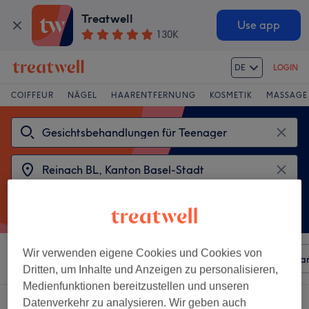
Treatwell
Use app
130K
DE
LOGIN
COIFFEUR
NÄGEL
HAARENTFERNUNG
KOSMETIK
MASSAGE
Wir verwenden eigene Cookies und Cookies von
Sortieren nach
Beliebiger Preis
Besonderheiten
Mar
Dritten, um Inhalte und Anzeigen zu personalisieren,
Medienfunktionen bereitzustellen und unseren
2 Salons die anbieten:
Datenverkehr zu analysieren. Wir geben auch