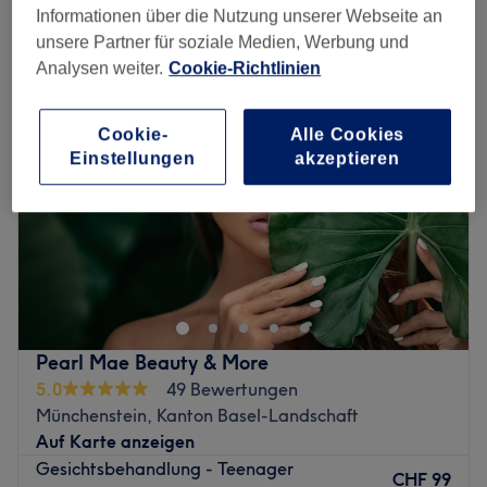
gesichtsbehandlungen für teenager in der Nähe von Reinach BL,
Informationen über die Nutzung unserer Webseite an
Kanton Basel-Stadt
unsere Partner für soziale Medien, Werbung und
Analysen weiter.
Cookie-Richtlinien
Cookie-
Alle Cookies
Einstellungen
akzeptieren
Pearl Mae Beauty & More
5.0
49 Bewertungen
Münchenstein, Kanton Basel-Landschaft
Auf Karte anzeigen
Gesichtsbehandlung - Teenager
CHF 99