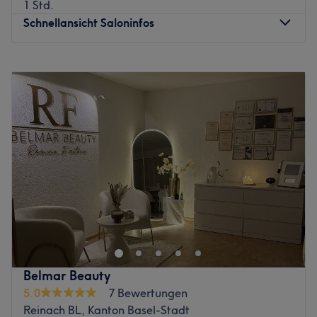
1 Std.
Schnellansicht Saloninfos
Montag
Geschlossen
Dienstag
09:00
–
16:30
Mittwoch
16:30
–
19:00
Donnerstag
09:00
–
19:00
Freitag
09:00
–
19:00
Samstag
09:00
–
14:00
Sonntag
Geschlossen
Das Kosmetikstudio Pearl Mae Beauty & More in
Münchenstein ist der One-Stop-Shop für umfassende
Beauty-Pflege. Das Angebot deckt die gesamte Palette
ab: von definitiver Haarentfernung bis hin zu
professionellem Nageldesign und entspannender
Belmar Beauty
Pediküre. Hier trifft Fachwissen auf Effizienz, um der
5.0
7 Bewertungen
Kundschaft ein perfekt gepflegtes Erscheinungsbild zu
Reinach BL, Kanton Basel-Stadt
garantieren.