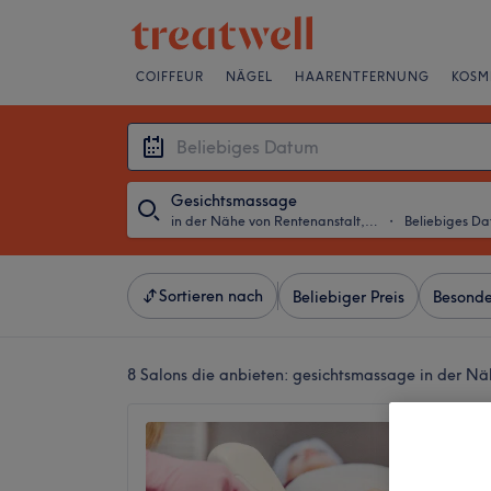
COIFFEUR
NÄGEL
HAARENTFERNUNG
KOSM
Gesichtsmassage
in der Nähe von Rentenanstalt, Zürich
・
Beliebiges D
Sortieren nach
Beliebiger Preis
Besonde
8 Salons die anbieten:
gesichtsmassage in der Näh
Just pe
4.8
City, Zü