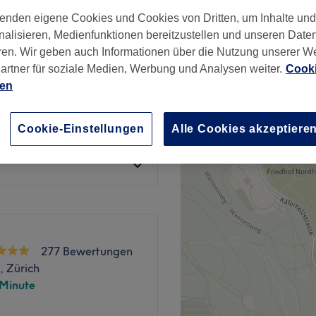
nzeiten
enden eigene Cookies und Cookies von Dritten, um Inhalte un
nalisieren, Medienfunktionen bereitzustellen und unseren Date
ren. Wir geben auch Informationen über die Nutzung unserer W
artner für soziale Medien, Werbung und Analysen weiter.
Cooki
ab
CHF 80
ien
Spare bis zu 20%
ab
CHF 96
Cookie-Einstellungen
Alle Cookies akzeptiere
Spare bis zu 20%
277 Bewertungen
r, Zürich
 Minute