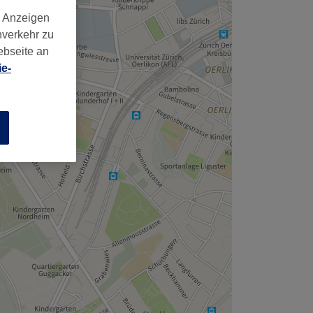
d Anzeigen
nverkehr zu
ebseite an
e-
n