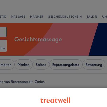
ETIK
MASSAGE
MÄNNER
GESCHENKGUTSCHEIN
SALE %
UN
Gesichtsmassage
atum
rheiten
Marken
Salons
Expressangebote
Bewertung
e von Rentenanstalt, Zürich
+
rfect
18 Bewertungen
−
rich